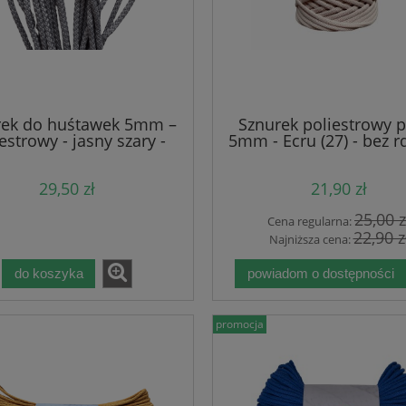
rek do huśtawek 5mm –
Sznurek poliestrowy p
estrowy - jasny szary -
5mm - Ecru (27) - bez r
100m
- 100m
29,50 zł
21,90 zł
25,00 z
Cena regularna:
22,90 z
Najniższa cena:
do koszyka
powiadom o dostępności
promocja