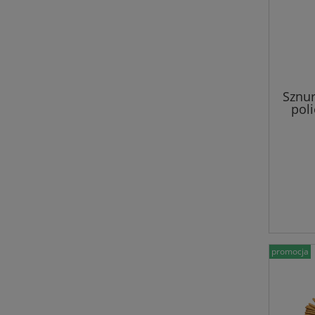
Sznu
poli
promocja