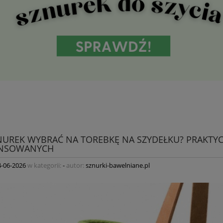
ZNUREK WYBRAĆ NA TOREBKĘ NA SZYDEŁKU? PRAKTY
NSOWANYCH
4-06-2026
w kategorii:
-
autor:
sznurki-bawelniane.pl