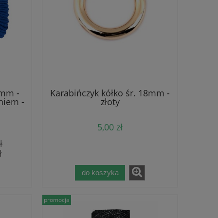
5mm -
Karabińczyk kółko śr. 18mm -
niem -
złoty
5,00 zł
ł
ł
do koszyka
promocja