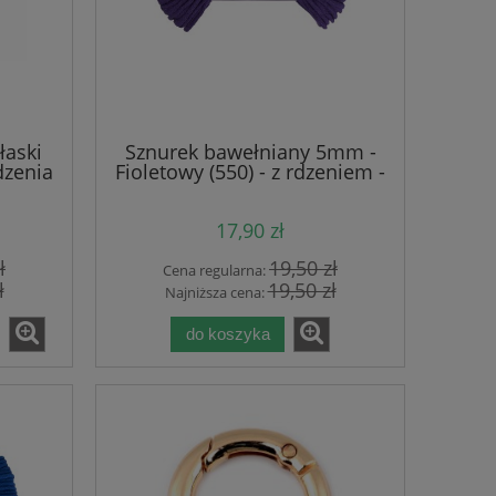
łaski
Sznurek bawełniany 5mm -
dzenia
Fioletowy (550) - z rdzeniem -
100m
17,90 zł
ł
19,50 zł
Cena regularna:
ł
19,50 zł
Najniższa cena:
do koszyka