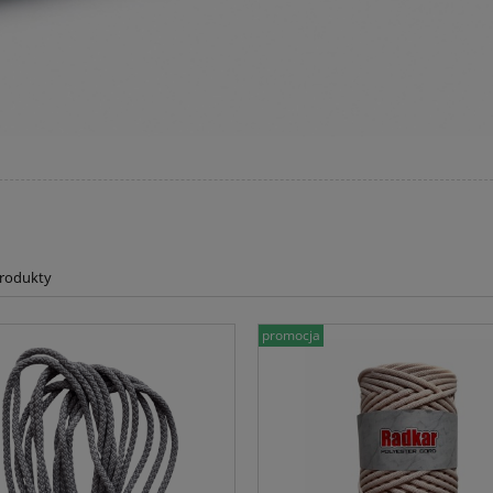
produkty
promocja