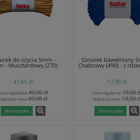
urek do szycia 5mm -
Sznurek bawełniany 
m - Musztardowy (270)
Chabrowy (490) - z rdze
100m
41,65 zł
17,90 zł
49,00 zł
19,50 z
Cena regularna:
Cena regularna:
49,00 zł
19,50 z
Najniższa cena:
Najniższa cena:
do koszyka
do koszyka