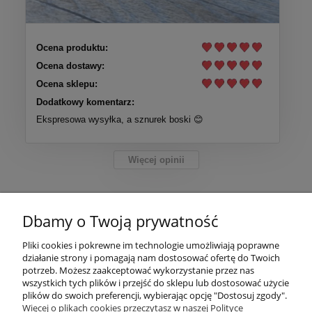
Ocena produktu:
Ocena dostawy:
Ocena sklepu:
Dodatkowy komentarz:
Ekspresowa wysyłka, a sznurek boski 😊
Więcej opinii
Pomoc
Dbamy o Twoją prywatność
Moje konto
Pliki cookies i pokrewne im technologie umożliwiają poprawne
działanie strony i pomagają nam dostosować ofertę do Twoich
Płatności i dostawa
potrzeb. Możesz zaakceptować wykorzystanie przez nas
wszystkich tych plików i przejść do sklepu lub dostosować użycie
plików do swoich preferencji, wybierając opcję "Dostosuj zgody".
Informacje
Więcej o plikach cookies przeczytasz w naszej Polityce