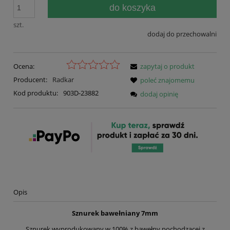
do koszyka
szt.
dodaj do przechowalni
Ocena:
zapytaj o produkt
Producent:
Radkar
poleć znajomemu
Kod produktu:
903D-23882
dodaj opinię
Opis
Sznurek bawełniany 7mm
Sznurek wyprodukowany w 100% z bawełny pochodzącej z