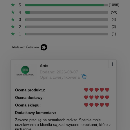
5
(1098)
4
(59)
3
(4)
2
(2)
1
(1)
Ania
Dodano: 2026-08-07
Opinia zweryfikowana
Ocena produktu:
Ocena dostawy:
Ocena sklepu:
Dodatkowy komentarz:
Zawsze pracuję na sznurkach radkar. Spełnia moje
oczekiwania a klientki są,zachwycone torebkami, które z
nich robię