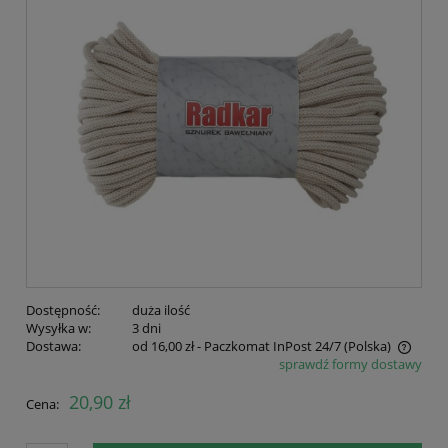
Dostępność:
duża ilość
Wysyłka w:
3 dni
Dostawa:
od 16,00 zł
- Paczkomat InPost 24/7
(Polska)
sprawdź formy dostawy
Cena nie zawiera ewentualnych kosztów płatności
20,90 zł
Cena: