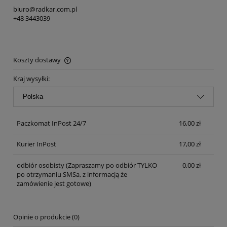
biuro@radkar.com.pl
+48 3443039
Koszty dostawy
Cena nie zawiera ewentualnych kosztów płatności
Kraj wysyłki:
Paczkomat InPost 24/7
16,00 zł
Kurier InPost
17,00 zł
odbiór osobisty
(Zapraszamy po odbiór TYLKO
0,00 zł
po otrzymaniu SMSa, z informacją że
zamówienie jest gotowe)
Opinie o produkcie (0)