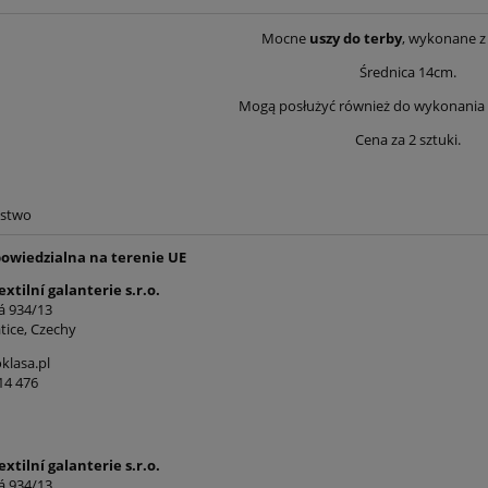
Mocne
uszy do terby
, wykonane 
Średnica 14cm.
Mogą posłużyć również do wykonania 
Cena za 2 sztuki.
ństwo
owiedzialna na terenie UE
extilní galanterie s.r.o.
á 934/13
tice, Czechy
lasa.pl
14 476
extilní galanterie s.r.o.
á 934/13