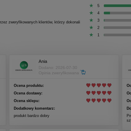
5
4
3
przez zweryfikowanych klientów, którzy dokonali
2
1
Ania
Dodano: 2026-07-30
Opinia zweryfikowana
Ocena produktu:
Oc
Ocena dostawy:
Oc
Ocena sklepu:
Oc
Dodatkowy komentarz:
Do
produkt bardzo dobry
Pr
sz