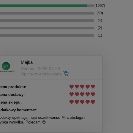
(1097)
(59)
(4)
(2)
(1)
Majka
Dodano: 2026-07-26
Opinia zweryfikowana
ena produktu:
ena dostawy:
ena sklepu:
datkowy komentarz:
odukty spełniają moje oczekiwania. Miła obsługa i
ybka wysyłka. Polecam 😊