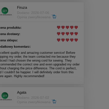
Firuza
Dodano: 2026-07-06
Opinia zweryfikowana
ena produktu:
ena dostawy:
ena sklepu:
datkowy komentarz:
cellent quality and amazing customer service! Before
ipping my order, the team contacted me because they
ticed I had chosen the wrong cord for sewing. They
commended the correct one and even upgraded my order
thout charging the price difference. The cord is perfect,
d I couldn't be happier. I will definitely order from this
ore again. Highly recommended!
Agata
Dodano: 2026-07-02
Opinia zweryfikowana