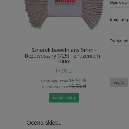
Opinie o pr
Imię lub 
Twoja opi
mm - Ecru
Sznurek bawełniany 5mm -
Sznurek b
- 100m
Beżowoszary (725) - z rdzeniem -
(125) 
100m
17,90 zł
 zł
19,50 zł
Cena regularna:
Cen
wyślij
 zł
19,50 zł
Najniższa cena:
Naj
do koszyka
Ocena sklepu