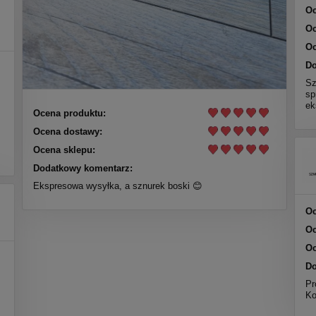
Oc
Oc
Oc
Do
Sz
sp
ek
Ocena produktu:
Ocena dostawy:
Ocena sklepu:
Dodatkowy komentarz:
Ekspresowa wysyłka, a sznurek boski 😊
Oc
Oc
Oc
Do
Pr
Ko