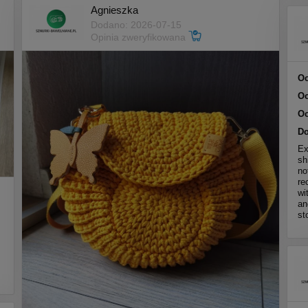
Agnieszka
Dodano: 2026-07-15
Opinia zweryfikowana
Oc
Oc
Oc
Do
Ex
sh
no
re
wi
an
st