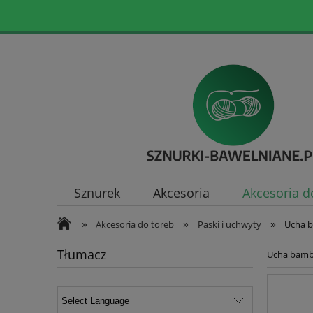
Sznurek
Akcesoria
Akcesoria d
»
»
»
Akcesoria do toreb
Paski i uchwyty
Ucha b
Tłumacz
Ucha bambu