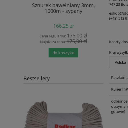
747 23 Bola
 5mm -
Sznurek bawełniany 3mm,
Sznure
awełniany
1000m - sypany
Jeansowy
eshop@stok
(+48) 513 9
166,25 zł
 zł
175,00 zł
Cena regularna:
Cen
 zł
175,00 zł
Koszty do
Najniższa cena:
Naj
Kraj wysyłk
do koszyka
Paczkomat
Bestsellery
Kurier In
odbiór os
otrzymani
gotowe)