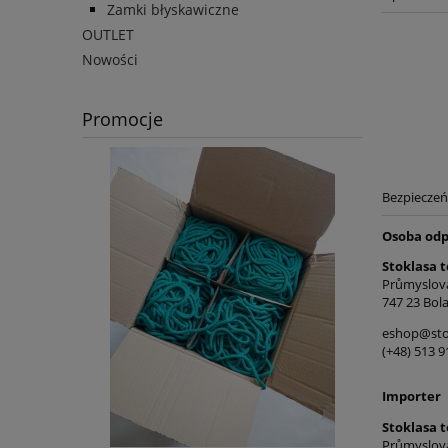
Zamki błyskawiczne
OUTLET
Nowości
Promocje
Bezpiecze
Osoba odp
Stoklasa t
Průmyslov
747 23 Bola
eshop@stok
(+48) 513 9
Importer
Stoklasa t
Průmyslov