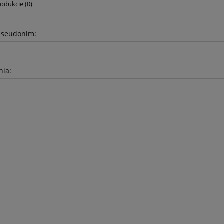
odukcie (0)
pseudonim:
nia:
awełniany 5mm - Szary
Sznurek bawełniany 5mm - Sz
- z rdzeniem - 100m
jasny (100) - z rdzeniem - 10
17,90 zł
17,90 zł
19,50 zł
19,50 zł
a regularna:
Cena regularna:
19,50 zł
19,50 zł
niższa cena:
Najniższa cena:
do koszyka
do koszyka