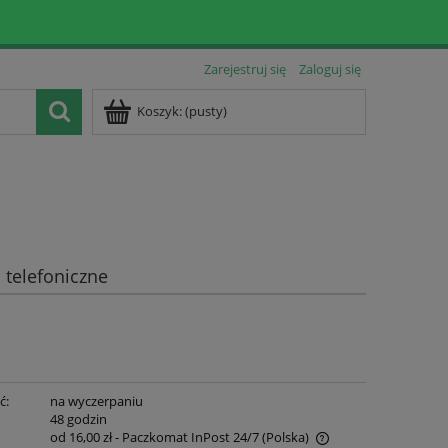
Zarejestruj się
Zaloguj się
Koszyk:
(pusty)
telefoniczne
ć:
na wyczerpaniu
:
48 godzin
od 16,00 zł
- Paczkomat InPost 24/7
(Polska)