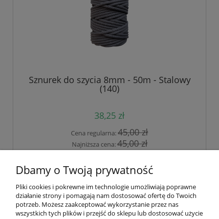
Sznurek do szycia 8mm - 50m - Stalowy
(140)
38,25 zł
45,00 zł
Cena regularna:
45,00 zł
Najniższa cena:
do koszyka
Dbamy o Twoją prywatność
Pliki cookies i pokrewne im technologie umożliwiają poprawne
działanie strony i pomagają nam dostosować ofertę do Twoich
Pomoc
potrzeb. Możesz zaakceptować wykorzystanie przez nas
wszystkich tych plików i przejść do sklepu lub dostosować użycie