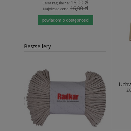
 zł
16,00 zł
Cena regularna:
Cen
 zł
16,00 zł
Najniższa cena:
Naj
powiadom o dostępności
Bestsellery
Uchw
ze