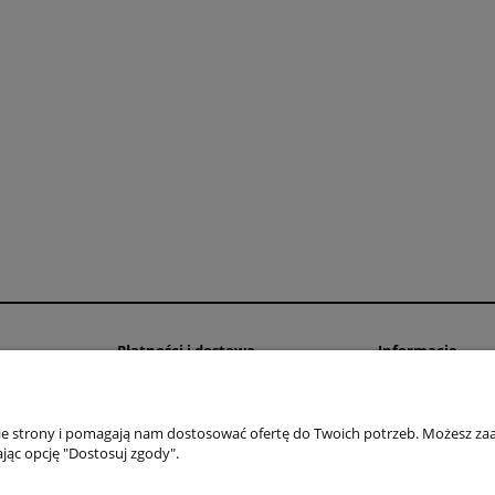
awełniany 5mm - Szary
Sznurek bawełniany 5mm - Sz
- z rdzeniem - 100m
jasny (100) - z rdzeniem - 10
17,90 zł
17,90 zł
19,50 zł
19,50 zł
a regularna:
Cena regularna:
19,50 zł
19,50 zł
niższa cena:
Najniższa cena:
do koszyka
do koszyka
Płatności i dostawa
Informacje
zne
Czas i koszt dostawy
Regulamin sklepu
Formy płatności
Polityka prywatno
nie strony i pomagają nam dostosować ofertę do Twoich potrzeb. Możesz zaa
Blog
jąc opcję "Dostosuj zgody".