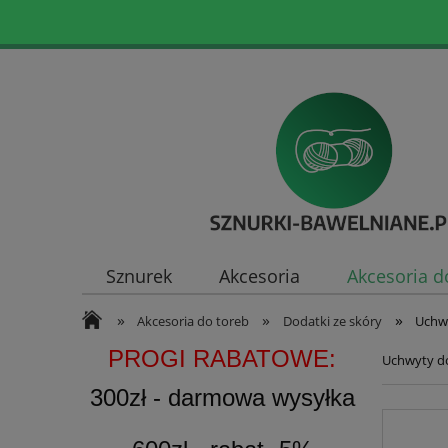
Sznurek
Akcesoria
Akcesoria d
»
»
»
Akcesoria do toreb
Dodatki ze skóry
Uchw
PROGI RABATOWE:
Uchwyty d
300zł - darmowa wysyłka