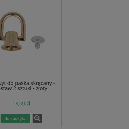
15,80 zł
25,00 zł
a regularna:
Cena regularna:
14,90 zł
22,90 zł
niższa cena:
Najniższa cena:
do koszyka
do koszyka
yt do paska skręcany -
staw 2 sztuki - złoty
13,00 zł
do koszyka