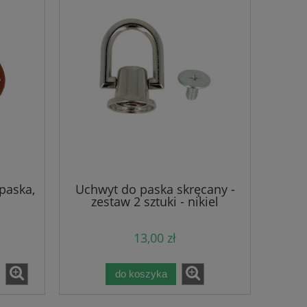
paska,
Uchwyt do paska skręcany -
zestaw 2 sztuki - nikiel
13,00 zł
5mm
Sznurek do szycia 5mm - 100m -
Sznurek bawe
 -
C. brąz + złota nitka
Musztardowy (27
rdzeń 
do koszyka
45,05 zł
14,2