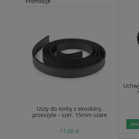
Promocje
Uchwy
 3mm -
Uszy do torby z ekoskóry,
Sznurek 
z rdzeniem
przeszyte - szer. 15mm szare
Jeans (8
baweł
pow
11,00 zł