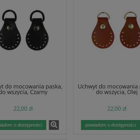
t do mocowania paska,
Uchwyt do mocowania 
do wszycia, Czarny
do wszycia, Olej
22,00 zł
22,00 zł
bawełniany 2mm - Blue
Sznurek poliestrowy płaski 
15) (szaro-niebieski) -
- Butelkowy (08) - bez rdzenia
niany rdzeń - 100m
100m
iadom o dostępności
powiadom o dostępności
14,25 zł
21,90 zł