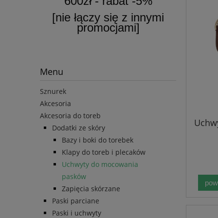
600zł - rabat -5%
[nie łączy się z innymi
promocjami]
Menu
Sznurek
Akcesoria
Akcesoria do toreb
Uchw
Dodatki ze skóry
Bazy i boki do torebek
Klapy do toreb i plecaków
Uchwyty do mocowania
pasków
pow
Zapięcia skórzane
Paski parciane
Paski i uchwyty