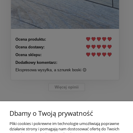
Ocena produktu:
Ocena dostawy:
Ocena sklepu:
Dodatkowy komentarz:
Ekspresowa wysyłka, a sznurek boski 😊
Więcej opinii
Pomoc
Dbamy o Twoją prywatność
Moje konto
Pliki cookies i pokrewne im technologie umożliwiają poprawne
działanie strony i pomagają nam dostosować ofertę do Twoich