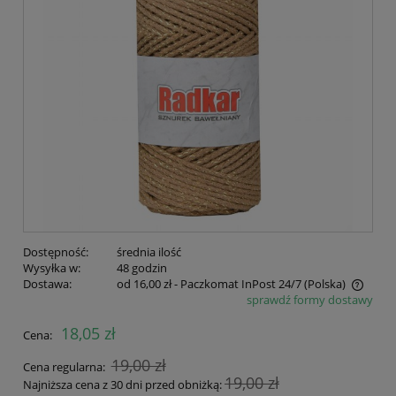
Dostępność:
średnia ilość
Wysyłka w:
48 godzin
Dostawa:
od 16,00 zł
- Paczkomat InPost 24/7
(Polska)
sprawdź formy dostawy
Cena nie zawiera ewentualnych kosztów płatności
18,05 zł
Cena:
19,00 zł
Cena regularna:
19,00 zł
Najniższa cena z 30 dni przed obniżką: