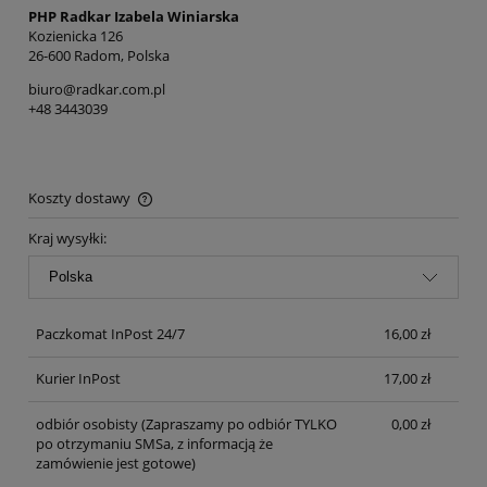
PHP Radkar Izabela Winiarska
Kozienicka 126
26-600 Radom, Polska
biuro@radkar.com.pl
+48 3443039
Koszty dostawy
Cena nie zawiera ewentualnych kosztów płatności
Kraj wysyłki:
Paczkomat InPost 24/7
16,00 zł
Kurier InPost
17,00 zł
odbiór osobisty
(Zapraszamy po odbiór TYLKO
0,00 zł
po otrzymaniu SMSa, z informacją że
zamówienie jest gotowe)