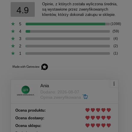
Opinie, z których została wyliczona średnia,
4.9
są wystawione przez zweryfikowanych
klientów, którzy dokonali zakupu w sklepie.
5
(1098)
4
(59)
3
(4)
2
(2)
1
(1)
Ania
Dodano: 2026-08-07
Opinia zweryfikowana
Ocena produktu:
Ocena dostawy:
Ocena sklepu: