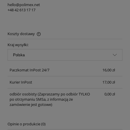
hello@polimex.net
+48 42 613 17 17
Koszty dostawy
Cena nie zawiera ewentualnych kosztów płatności
Kraj wysyłki:
Paczkomat InPost 24/7
16,00 zł
Kurier InPost
17,00 zł
odbiór osobisty
(Zapraszamy po odbiór TYLKO
0,00 zł
po otrzymaniu SMSa, z informacją że
zamówienie jest gotowe)
Opinie o produkcie (0)