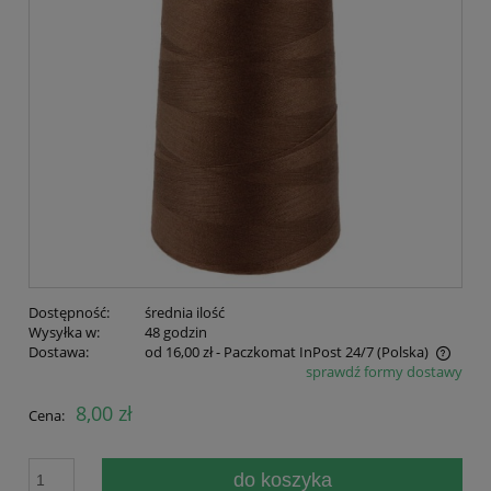
Dostępność:
średnia ilość
Wysyłka w:
48 godzin
Dostawa:
od 16,00 zł
- Paczkomat InPost 24/7
(Polska)
sprawdź formy dostawy
Cena nie zawiera ewentualnych kosztów płatności
8,00 zł
Cena:
do koszyka