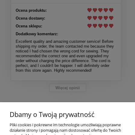
Ocena produktu:
Ocena dostawy:
Ocena sklepu:
Dodatkowy komentarz:
Excellent quality and amazing customer service! Before
shipping my order, the team contacted me because they
noticed I had chosen the wrong cord for sewing. They
recommended the correct one and even upgraded my
order without charging the price difference. The cord is
perfect, and I couldn't be happier. I will definitely order
from this store again. Highly recommended!
Więcej opinii
Pomoc
Dbamy o Twoją prywatność
Moje konto
Pliki cookies i pokrewne im technologie umożliwiają poprawne
działanie strony i pomagają nam dostosować ofertę do Twoich
Płatności i dostawa