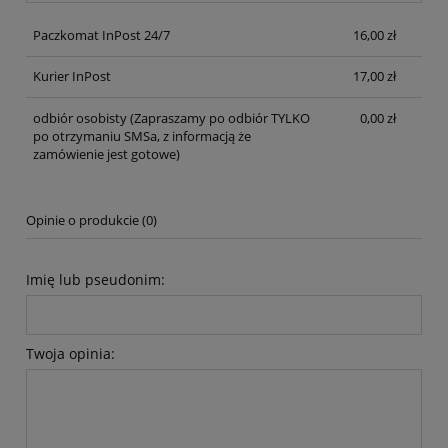
Paczkomat InPost 24/7
16,00 zł
Kurier InPost
17,00 zł
odbiór osobisty
(Zapraszamy po odbiór TYLKO
0,00 zł
po otrzymaniu SMSa, z informacją że
zamówienie jest gotowe)
Opinie o produkcie (0)
Imię lub pseudonim:
Twoja opinia: