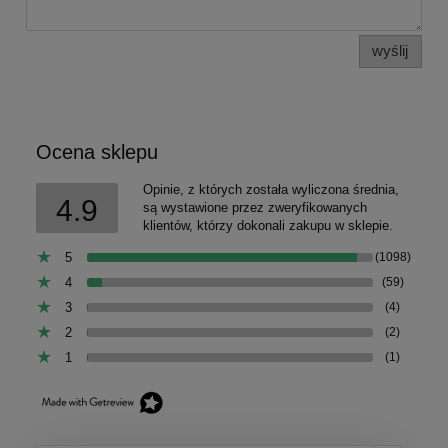
wyślij
Ocena sklepu
Opinie, z których została wyliczona średnia,
4.9
są wystawione przez zweryfikowanych
klientów, którzy dokonali zakupu w sklepie.
5
(1098)
4
(59)
3
(4)
2
(2)
1
(1)