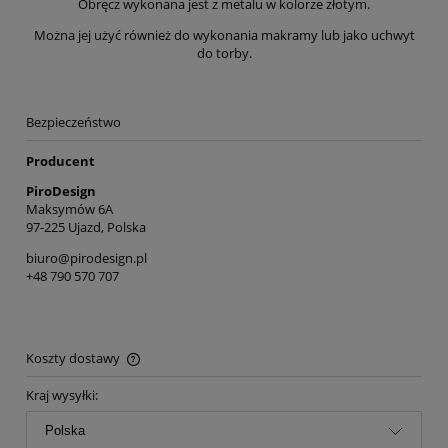
Obręcz wykonana jest z metalu w kolorze złotym.
Można jej użyć również do wykonania makramy lub jako uchwyt
do torby.
Bezpieczeństwo
Producent
PiroDesign
Maksymów 6A
97-225 Ujazd, Polska
biuro@pirodesign.pl
+48 790 570 707
Koszty dostawy
Cena nie zawiera ewentualnych kosztów płatności
Kraj wysyłki: