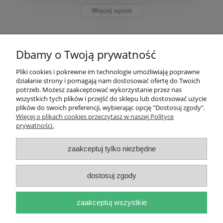
Więcej opinii
Pomoc
Dbamy o Twoją prywatność
Moje konto
Pliki cookies i pokrewne im technologie umożliwiają poprawne
działanie strony i pomagają nam dostosować ofertę do Twoich
Płatności i dostawa
potrzeb. Możesz zaakceptować wykorzystanie przez nas
wszystkich tych plików i przejść do sklepu lub dostosować użycie
plików do swoich preferencji, wybierając opcję "Dostosuj zgody".
Informacje
Więcej o plikach cookies przeczytasz w naszej Polityce
prywatności.
O nas
zaakceptuj tylko niezbędne
dostosuj zgody
pokaż pełną wersję strony
zaakceptuj wszystkie
Sklep internetowy Shoper.pl