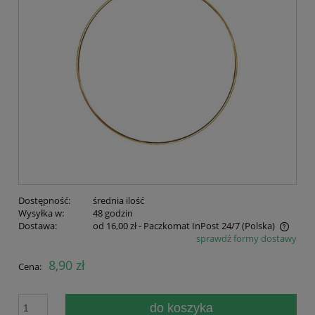
Dostępność:
średnia ilość
Wysyłka w:
48 godzin
Dostawa:
od 16,00 zł
- Paczkomat InPost 24/7
(Polska)
sprawdź formy dostawy
Cena nie zawiera ewentualnych kosztów płatności
8,90 zł
Cena:
do koszyka