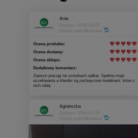
Ania
Dodano: 2026-08-07
Opinia zweryfikowana
Ocena produktu:
Ocena dostawy:
Ocena sklepu:
Dodatkowy komentarz:
Zawsze pracuję na sznurkach radkar. Spełnia moje
oczekiwania a klientki są,zachwycone torebkami, które z
nich robię
Agnieszka
Dodano: 2026-07-15
Opinia zweryfikowana