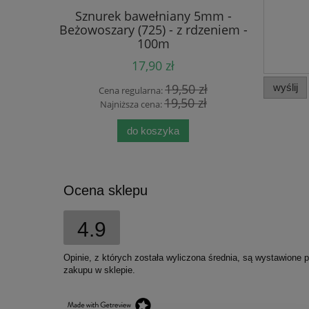
mm - Ecru
Sznurek bawełniany 5mm -
Sznurek b
- 100m
Beżowoszary (725) - z rdzeniem -
(125) 
100m
17,90 zł
 zł
19,50 zł
wyślij
Cena regularna:
Cen
 zł
19,50 zł
Najniższa cena:
Naj
do koszyka
Ocena sklepu
4.9
Opinie, z których została wyliczona średnia, są wystawione 
zakupu w sklepie.