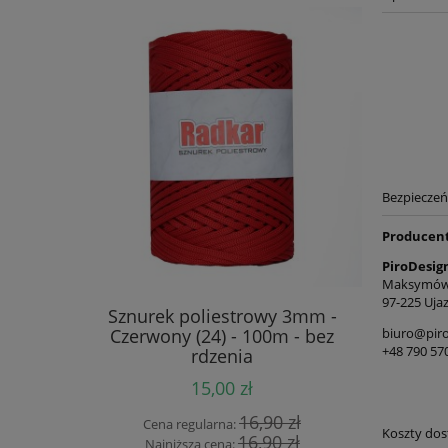
Bezpiecze
Producen
PiroDesig
Maksymów
97-225 Ujaz
m - 50m -
Sznurek poliestrowy 3mm -
Sznurek p
)
Czerwony (24) - 100m - bez
(27) 
biuro@piro
+48 790 57
rdzenia
15,00 zł
 zł
16,90 zł
Cena regularna:
Cen
Koszty do
 zł
16,90 zł
Najniższa cena:
Naj