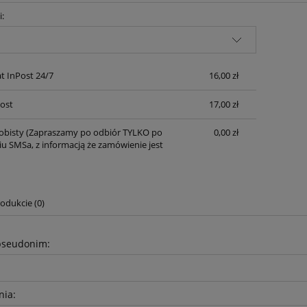
i:
do koszyka
do koszyka
Cena nie zawiera ewentualnych kosztów
płatności
 InPost 24/7
16,00 zł
Post
17,00 zł
obisty
(Zapraszamy po odbiór TYLKO po
0,00 zł
u SMSa, z informacją że zamówienie jest
odukcie (0)
pseudonim:
nia: