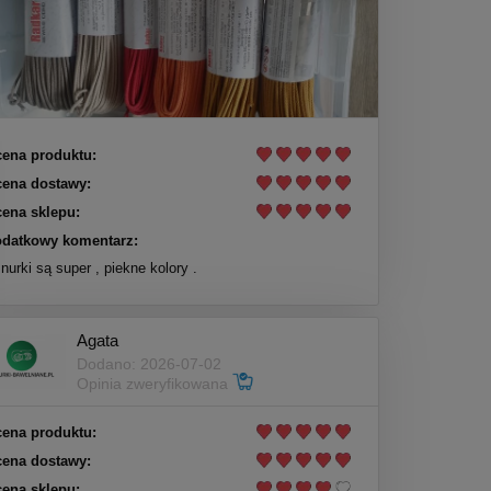
ena produktu:
ena dostawy:
ena sklepu:
datkowy komentarz:
nurki są super , piekne kolory .
Agata
Dodano: 2026-07-02
Opinia zweryfikowana
ena produktu:
ena dostawy:
ena sklepu: