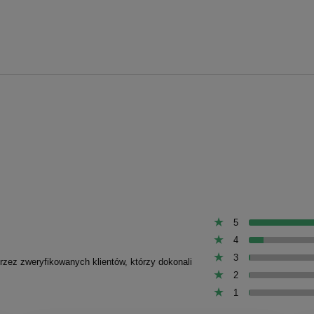
awełniany 5mm - Szary
Sznurek bawełniany 5mm - Sz
- z rdzeniem - 100m
jasny (100) - z rdzeniem - 10
17,90 zł
17,90 zł
19,50 zł
19,50 zł
a regularna:
Cena regularna:
19,50 zł
19,50 zł
niższa cena:
Najniższa cena:
do koszyka
do koszyka
5
4
3
przez zweryfikowanych klientów, którzy dokonali
2
1