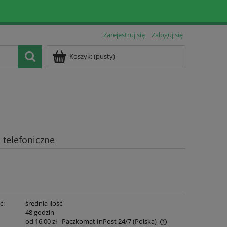
Zarejestruj się
Zaloguj się
Koszyk:
(pusty)
telefoniczne
ć:
średnia ilość
:
48 godzin
od 16,00 zł
- Paczkomat InPost 24/7
(Polska)