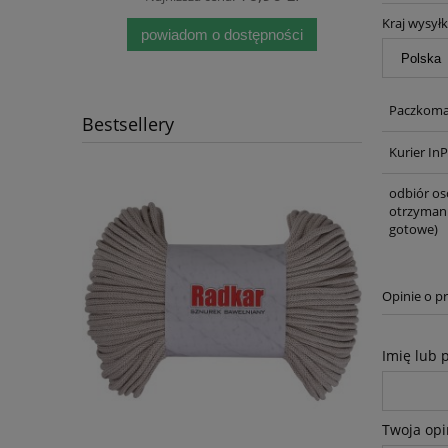
Kraj wysyłk
powiadom o dostępności
Paczkomat
Bestsellery
Kurier In
odbiór os
otrzymani
gotowe)
Opinie o pr
Imię lub 
Twoja opi