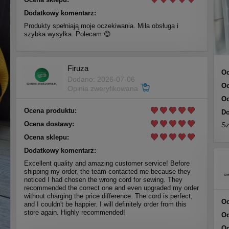
Dodatkowy komentarz:
Produkty spełniają moje oczekiwania. Miła obsługa i
szybka wysyłka. Polecam 😊
Firuza
Oc
Dodano: 2026-07-06
Oc
Opinia zweryfikowana
Oc
Ocena produktu:
Do
Ocena dostawy:
Sz
Ocena sklepu:
Dodatkowy komentarz:
Excellent quality and amazing customer service! Before
shipping my order, the team contacted me because they
noticed I had chosen the wrong cord for sewing. They
recommended the correct one and even upgraded my order
without charging the price difference. The cord is perfect,
Oc
and I couldn't be happier. I will definitely order from this
store again. Highly recommended!
Oc
Oc