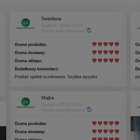
Świetlana
Dodano: 2026-08-02
Opinia zweryfikowana
Ocena produktu:
Oc
Ocena dostawy:
Oc
Ocena sklepu:
Oc
Dodatkowy komentarz:
Do
Produkt spełnił oczekiwania. Szybka wysyłka
pr
Majka
Dodano: 2026-07-26
Opinia zweryfikowana
Ocena produktu:
Ocena dostawy:
Ocena sklepu: