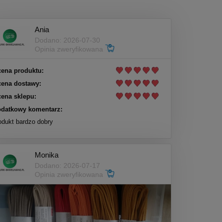
Ania
Dodano: 2026-07-30
Opinia zweryfikowana
ena produktu:
ena dostawy:
ena sklepu:
datkowy komentarz:
odukt bardzo dobry
Monika
Dodano: 2026-07-17
Opinia zweryfikowana