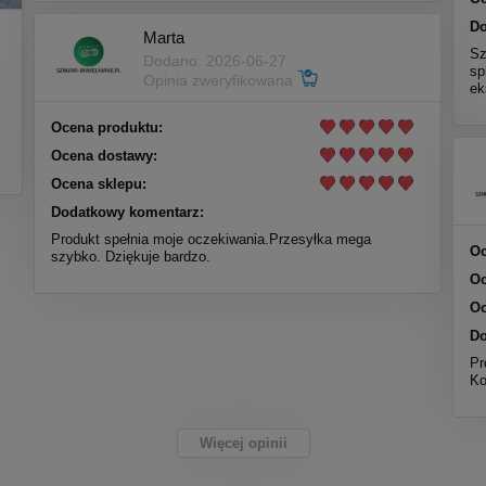
Do
Marta
Sz
Dodano: 2026-06-27
sp
Opinia zweryfikowana
ek
Ocena produktu:
Ocena dostawy:
Ocena sklepu:
Dodatkowy komentarz:
Produkt spełnia moje oczekiwania.Przesyłka mega
Oc
szybko. Dziękuje bardzo.
Oc
Oc
Do
Pr
Ko
Więcej opinii