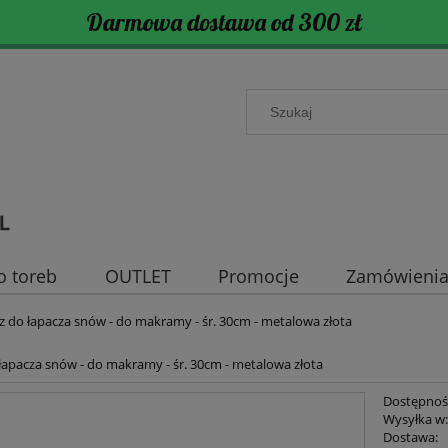
Darmowa dostawa od 300 zł
o toreb
OUTLET
Promocje
Zamówienia 
z do łapacza snów - do makramy - śr. 30cm - metalowa złota
łapacza snów - do makramy - śr. 30cm - metalowa złota
Dostępnoś
Wysyłka w
Dostawa: