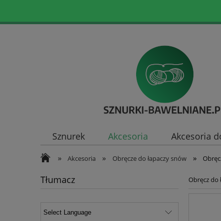
Sznurek
Akcesoria
Akcesoria d
»
»
»
Akcesoria
Obręcze do łapaczy snów
Obręc
Tłumacz
Obręcz do 