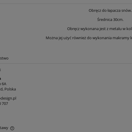
Obręcz do łapacza snów.
Średnica 30cm.
Obręcz wykonana jest z metalu w kol
Można jej użyć również do wykonania makramy lu
ństwo
t
n
 6A
d, Polska
oliestrowy 3mm - Ecru
Sznurek bawełniany 5mm -
- 100m - bez rdzenia
Łosiosiowy (330) - z rdzeniem
design.pl
0 707
100m
15,00 zł
17,90 zł
16,90 zł
19,50 zł
a regularna:
Cena regularna:
stawy
16,90 zł
19,50 zł
niższa cena:
Najniższa cena: