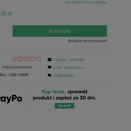
sprawdź formy dostawy
Cena nie zawiera ewentualnych kosztów
,90 zł
płatności
do koszyka
.
dodaj do przechowalni
zapytaj o produkt
:
Polski producent
poleć znajomemu
ktu:
1282-10308
dodaj opinię