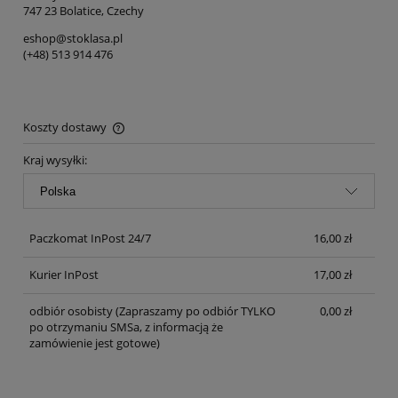
747 23 Bolatice, Czechy
eshop@stoklasa.pl
(+48) 513 914 476
Koszty dostawy
Cena nie zawiera ewentualnych kosztów płatności
Kraj wysyłki:
Paczkomat InPost 24/7
16,00 zł
Kurier InPost
17,00 zł
odbiór osobisty
(Zapraszamy po odbiór TYLKO
0,00 zł
po otrzymaniu SMSa, z informacją że
zamówienie jest gotowe)