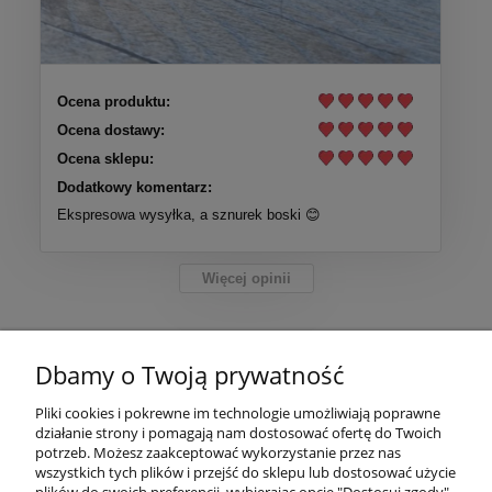
Ocena produktu:
Ocena dostawy:
Ocena sklepu:
Dodatkowy komentarz:
Ekspresowa wysyłka, a sznurek boski 😊
Więcej opinii
Pomoc
Dbamy o Twoją prywatność
Moje konto
Pliki cookies i pokrewne im technologie umożliwiają poprawne
działanie strony i pomagają nam dostosować ofertę do Twoich
Płatności i dostawa
potrzeb. Możesz zaakceptować wykorzystanie przez nas
wszystkich tych plików i przejść do sklepu lub dostosować użycie