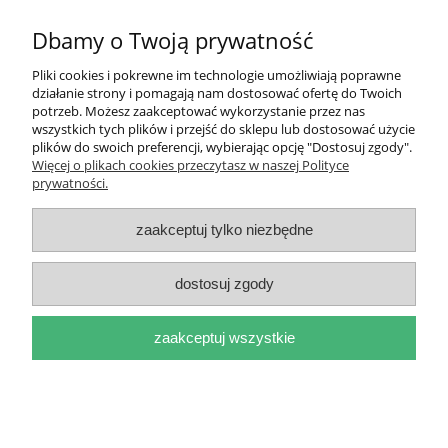
Pomoc
Dbamy o Twoją prywatność
Moje konto
Pliki cookies i pokrewne im technologie umożliwiają poprawne
działanie strony i pomagają nam dostosować ofertę do Twoich
Płatności i dostawa
potrzeb. Możesz zaakceptować wykorzystanie przez nas
wszystkich tych plików i przejść do sklepu lub dostosować użycie
plików do swoich preferencji, wybierając opcję "Dostosuj zgody".
Informacje
Więcej o plikach cookies przeczytasz w naszej Polityce
prywatności.
O nas
zaakceptuj tylko niezbędne
dostosuj zgody
pokaż pełną wersję strony
zaakceptuj wszystkie
Sklep internetowy Shoper.pl