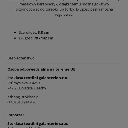
metalowy karabińczyk, dzięki czemu można go łatwo
przymocować do torebki lub torby. Długość paska można
regulować.
Szerokość:
3,8 cm
Długość:
79 - 142 cm
Bezpieczeństwo
Osoba odpowiedzialna na terenie UE
Stoklasa textilní galanterie s.r.o.
Průmyslová 934/13
747 23 Bolatice, Czechy
eshop@stoklasa.pl
(+48) 513 914 476
Importer
Stoklasa textilní galanterie s.r.o.