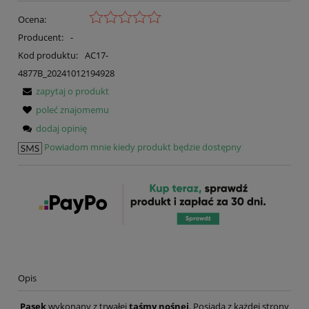
Ocena:
Producent:
-
Kod produktu:
AC17-
4877B_20241012194928
zapytaj o produkt
poleć znajomemu
dodaj opinię
Powiadom mnie kiedy produkt będzie dostępny
Opis
Pasek
wykonany z trwałej
taśmy nośnej
. Posiada z każdej strony