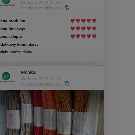
Dodano: 2026-07-30
Opinia zweryfikowana
ena produktu:
ena dostawy:
ena sklepu:
datkowy komentarz:
odukt bardzo dobry
Monika
Dodano: 2026-07-17
Opinia zweryfikowana