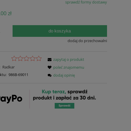
sprawdź formy dostawy
Cena nie zawiera ewentualnych kosztów
,00 zł
płatności
do koszyka
.
dodaj do przechowalni
zapytaj o produkt
:
Radkar
poleć znajomemu
ktu:
986B-69011
dodaj opinię