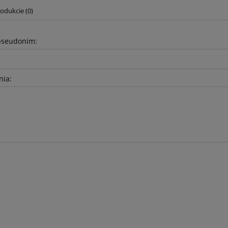
odukcie (0)
pseudonim:
nia:
awełniany 5mm - Szary
Sznurek bawełniany 5mm - Sz
- z rdzeniem - 100m
jasny (100) - z rdzeniem - 10