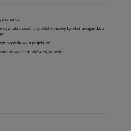
yp sznurka.
 są w taki sposób, aby efekt końcowy był ekstrawagancki, a
ny.
szym szydełkowym projektom!
standardowych sznurków tej grubości.