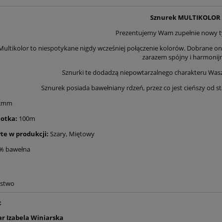
Sznurek MULTIKOLOR
Prezentujemy Wam zupełnie nowy t
Multikolor to niespotykane nigdy wcześniej połączenie kolorów. Dobrane one
zarazem spójny i harmonij
Sznurki te dodadzą niepowtarzalnego charakteru Wa
Sznurek posiada bawełniany rdzeń, przez co jest cieńszy od 
2mm
otka:
100m
te w produkcji:
Szary, Miętowy
% bawełna
ństwo
t
r Izabela Winiarska