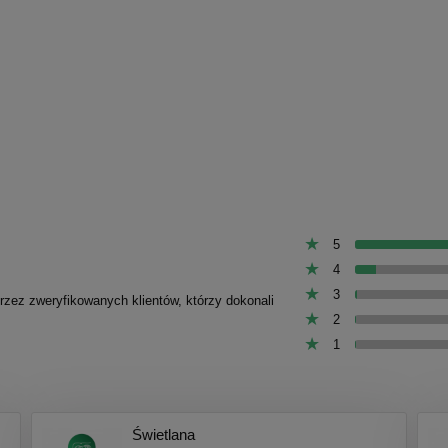
17,90 zł
17,90 zł
19,50 zł
19,50 zł
a regularna:
Cena regularna:
19,50 zł
19,50 zł
niższa cena:
Najniższa cena:
do koszyka
do koszyka
5
4
3
przez zweryfikowanych klientów, którzy dokonali
2
1
Świetlana