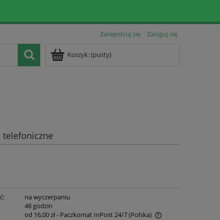
Zarejestruj się
Zaloguj się
Koszyk:
(pusty)
telefoniczne
ć:
na wyczerpaniu
:
48 godzin
od 16,00 zł
- Paczkomat InPost 24/7
(Polska)