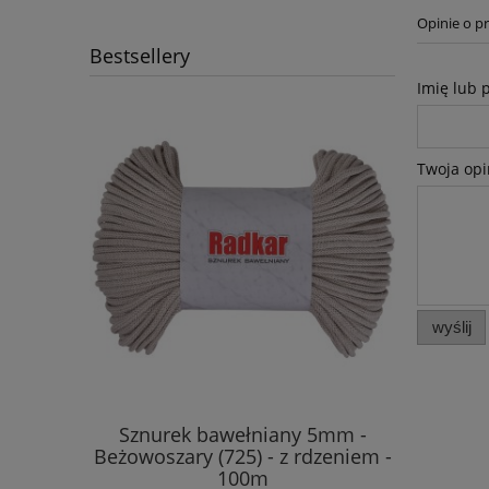
Opinie o pr
Bestsellery
Imię lub 
Twoja opi
wyślij
mm - Ecru
Sznurek bawełniany 5mm -
Sznurek b
- 100m
Beżowoszary (725) - z rdzeniem -
(125) 
100m