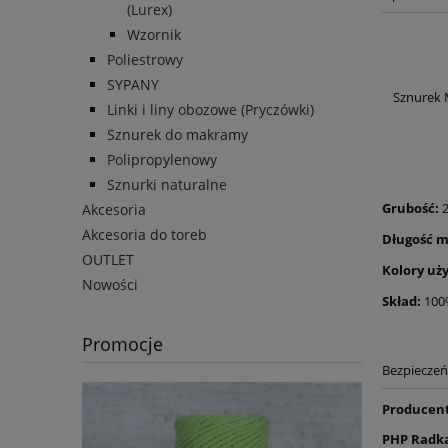
(Lurex)
Wzornik
Poliestrowy
SYPANY
Sznurek 
Linki i liny obozowe (Pryczówki)
Sznurek do makramy
Polipropylenowy
Sznurki naturalne
Grubość:
Akcesoria
Akcesoria do toreb
Długość m
OUTLET
Kolory uży
Nowości
Skład:
100
Promocje
Bezpiecze
Producen
PHP Radka