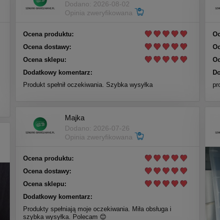
Dodano: 2026-08-02
Opinia zweryfikowana
Ocena produktu:
Oc
Ocena dostawy:
Oc
Ocena sklepu:
Oc
Dodatkowy komentarz:
Do
Produkt spełnił oczekiwania. Szybka wysyłka
pr
Majka
Dodano: 2026-07-26
Opinia zweryfikowana
Ocena produktu:
Ocena dostawy:
Ocena sklepu:
Dodatkowy komentarz:
Produkty spełniają moje oczekiwania. Miła obsługa i
szybka wysyłka. Polecam 😊