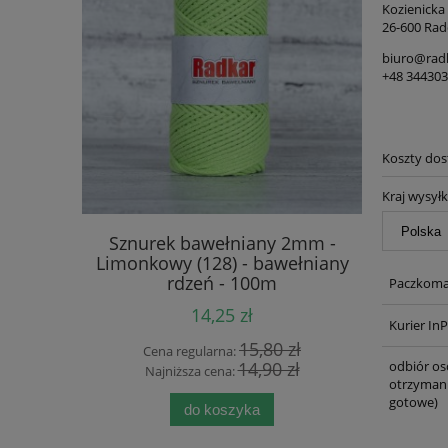
Kozienicka
26-600 Rad
biuro@rad
+48 34430
Koszty do
Kraj wysyłk
 3mm -
Sznurek bawełniany 2mm -
Sznure
rdzeniem -
Limonkowy (128) - bawełniany
Śmietank
rdzeń - 100m
Paczkomat
14,25 zł
Kurier In
 zł
15,80 zł
Cena regularna:
Cen
odbiór os
 zł
14,90 zł
Najniższa cena:
Naj
otrzymani
gotowe)
do koszyka