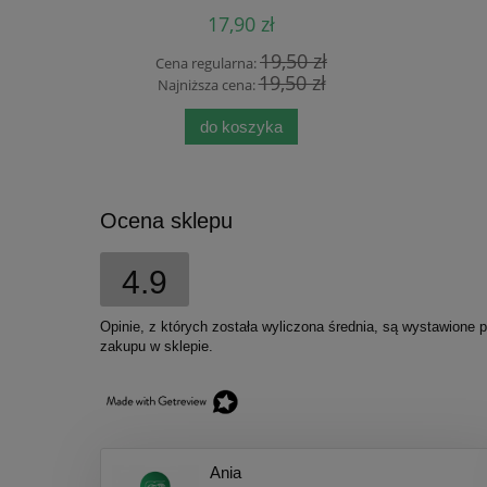
17,90 zł
 zł
19,50 zł
Cena regularna:
Cen
 zł
19,50 zł
Najniższa cena:
Naj
do koszyka
Ocena sklepu
4.9
Opinie, z których została wyliczona średnia, są wystawione 
zakupu w sklepie.
Ania