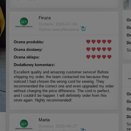
Firuza
Oc
Dodano: 2026-07-06
Oc
Opinia zweryfikowana
Oc
Ocena produktu:
Do
Ocena dostawy:
Sz
Ocena sklepu:
Dodatkowy komentarz:
Excellent quality and amazing customer service! Before
shipping my order, the team contacted me because they
noticed I had chosen the wrong cord for sewing. They
recommended the correct one and even upgraded my order
without charging the price difference. The cord is perfect,
Oc
and I couldn't be happier. I will definitely order from this
store again. Highly recommended!
Oc
Oc
Do
Marta
Sz
Dodano: 2026-06-27
sp