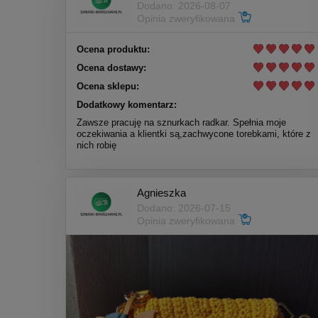
Dodano: 2026-08-07
Opinia zweryfikowana
Ocena produktu:
Ocena dostawy:
Ocena sklepu:
Dodatkowy komentarz:
Zawsze pracuję na sznurkach radkar. Spełnia moje
oczekiwania a klientki są,zachwycone torebkami, które z
nich robię
Agnieszka
Dodano: 2026-07-15
Opinia zweryfikowana