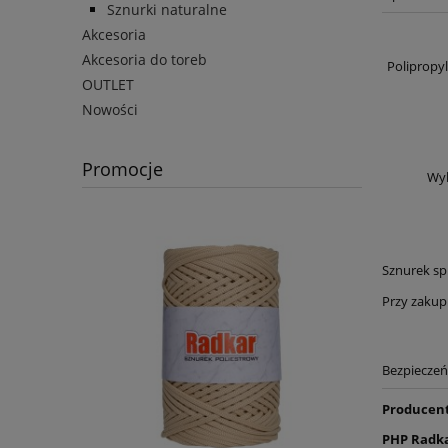
Sznurki naturalne
Akcesoria
Akcesoria do toreb
Polipropy
OUTLET
Nowości
Promocje
Wyk
Sznurek s
Przy zakup
Bezpiecze
Producen
PHP Radka