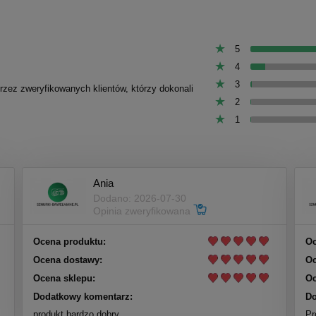
5
4
3
przez zweryfikowanych klientów, którzy dokonali
2
1
Ania
Dodano: 2026-07-30
Opinia zweryfikowana
Ocena produktu:
Oc
Ocena dostawy:
Oc
Ocena sklepu:
Oc
Dodatkowy komentarz:
Do
produkt bardzo dobry
Pr