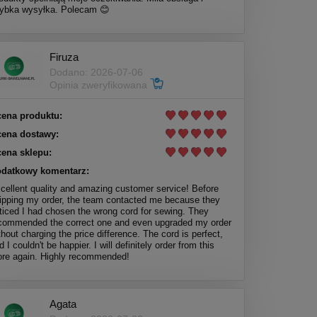
ybka wysyłka. Polecam 😊
Firuza
Dodano: 2026-07-06
Opinia zweryfikowana
ena produktu:
ena dostawy:
ena sklepu:
datkowy komentarz:
cellent quality and amazing customer service! Before
ipping my order, the team contacted me because they
ticed I had chosen the wrong cord for sewing. They
commended the correct one and even upgraded my order
thout charging the price difference. The cord is perfect,
d I couldn't be happier. I will definitely order from this
ore again. Highly recommended!
Agata