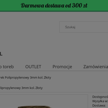
Darmowa dostawa od 300 zł
o toreb
OUTLET
Promocje
Zamówienia 
rek Polipropylenowy 3mm kol. Złoty
lipropylenowy 3mm kol. Złoty
Dostępnoś
Wysyłka w
Dostawa: