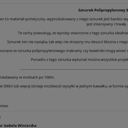
Sznurek Polipropylenowy
len to materiał syntetyczny, wyprodukowany z niego sznurek jest bardzo w
jest intensywny i trwały.
Te cechy powodują, że wyroby stworzone z tego sznurka idealnie
Sznurek ten nie nasiąka, tak więc nie straszny mu deszcz! Można z nieg
onane ze sznurka polipropylenowego makramy czy kwietniki mogą wisieć na 
Ponadto z tego sznurka wykonać można wszystkie projek
.............................................................................................................................
przedawany w motkach po 100m.
ie 500m lub więcej istnieje możliwość wysyłki w jednym kawałku, w formie s
ństwo
t
r Izabela Winiarska