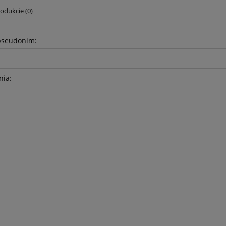
odukcie (0)
pseudonim:
nia:
awełniany 5mm - Szary
Sznurek bawełniany 5mm - Sz
- z rdzeniem - 100m
jasny (100) - z rdzeniem - 10
17,90 zł
17,90 zł
19,50 zł
19,50 zł
a regularna:
Cena regularna:
19,50 zł
19,50 zł
niższa cena:
Najniższa cena:
do koszyka
do koszyka