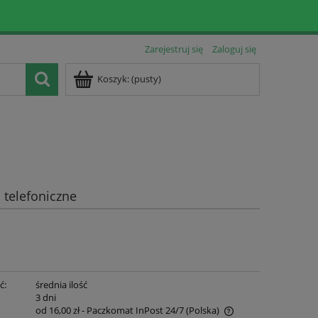
Zarejestruj się
Zaloguj się
Koszyk:
(pusty)
telefoniczne
ć:
średnia ilość
:
3 dni
od 16,00 zł
- Paczkomat InPost 24/7
(Polska)