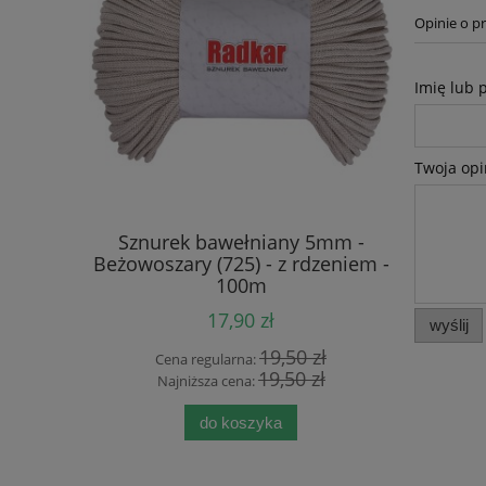
Opinie o pr
Imię lub 
Twoja opi
mm - Ecru
Sznurek bawełniany 5mm -
Sznurek b
- 100m
Beżowoszary (725) - z rdzeniem -
(125) 
100m
17,90 zł
wyślij
 zł
19,50 zł
Cena regularna:
Cen
 zł
19,50 zł
Najniższa cena:
Naj
do koszyka