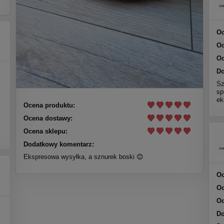
Oc
Oc
Oc
Do
Sz
sp
ek
Ocena produktu:
Ocena dostawy:
Ocena sklepu:
Dodatkowy komentarz:
Ekspresowa wysyłka, a sznurek boski 😊
Oc
Oc
Oc
Do