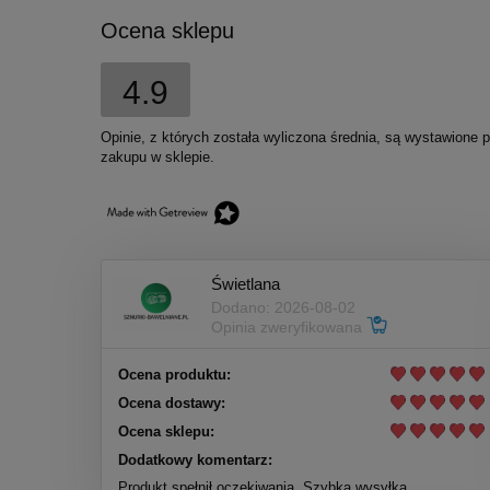
Ocena sklepu
4.9
Opinie, z których została wyliczona średnia, są wystawione 
zakupu w sklepie.
Świetlana
Dodano: 2026-08-02
Opinia zweryfikowana
Ocena produktu:
Ocena dostawy:
Ocena sklepu:
Dodatkowy komentarz:
Produkt spełnił oczekiwania. Szybka wysyłka