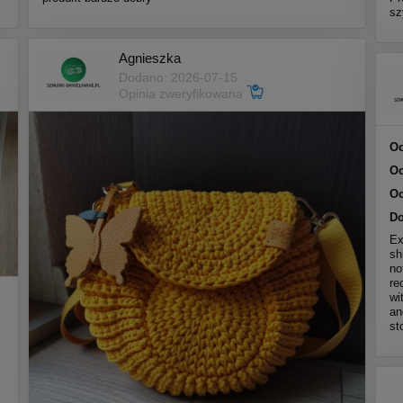
sz
Agnieszka
Dodano: 2026-07-15
Opinia zweryfikowana
Oc
Oc
Oc
Do
Ex
sh
no
re
wi
an
st