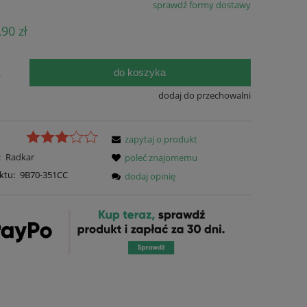
sprawdź formy dostawy
Cena nie zawiera ewentualnych kosztów
,90 zł
płatności
do koszyka
.
dodaj do przechowalni
zapytaj o produkt
:
Radkar
poleć znajomemu
ktu:
9B70-351CC
dodaj opinię