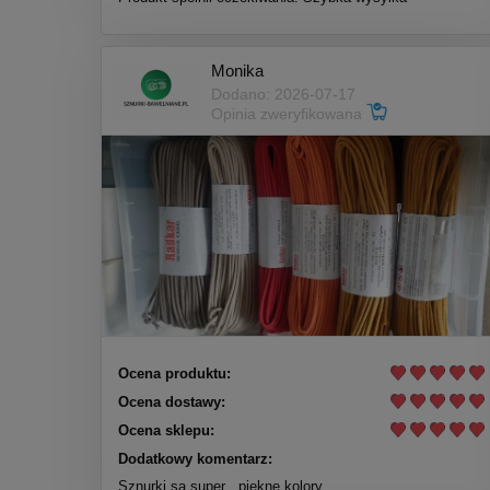
Monika
Dodano: 2026-07-17
Opinia zweryfikowana
Ocena produktu:
Ocena dostawy:
Ocena sklepu:
Dodatkowy komentarz:
Sznurki są super , piekne kolory .