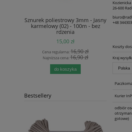
Kozienicka
26-600 Rad
biuro@rad
 5mm -
Sznurek poliestrowy 3mm - Jasny
Sznurek d
+48 34430
dzeniem -
karmelowy (02) - 100m - bez
rdzenia
15,00 zł
Koszty do
 zł
16,90 zł
Cena regularna:
Cen
 zł
16,90 zł
Kraj wysyłk
Najniższa cena:
Naj
do koszyka
Paczkomat
Bestsellery
Kurier In
odbiór os
otrzymani
gotowe)