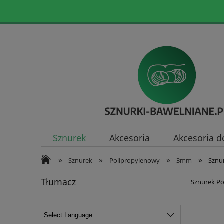
Sznurek
Akcesoria
Akcesoria d
»
»
»
»
Sznurek
Polipropylenowy
3mm
Sznu
Tłumacz
Sznurek Po