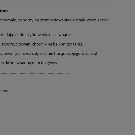
 3mm
ytrzymały, odporny na promieniowanie UV dzięki czemu kolor
 nadają się do użytkowania na zewnątrz.
o stworzyć dywan, chodnik na balkon czy taras.
zewnątrz przez cały rok, nie tracąc swojego wdzięku!
ty, które wpadną nam do głowy.
.............................................................................
ypanej.