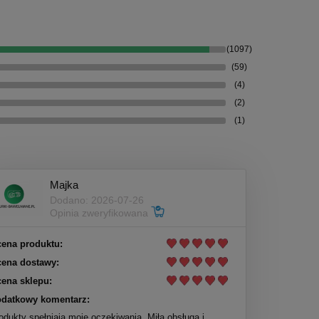
(1097)
(59)
(4)
(2)
(1)
Majka
Dodano: 2026-07-26
Opinia zweryfikowana
ena produktu:
ena dostawy:
ena sklepu:
datkowy komentarz:
odukty spełniają moje oczekiwania. Miła obsługa i