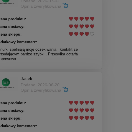
Dodano: 2026-07-02
Opinia zweryfikowana
ena produktu:
ena dostawy:
ena sklepu:
datkowy komentarz:
nurki spełniają moje oczekiwania , kontakt ze
rzedającym bardzo szybki . Przesyłka dotarła
spresowo
Jacek
Dodano: 2026-06-20
Opinia zweryfikowana
ena produktu:
ena dostawy:
ena sklepu:
datkowy komentarz: