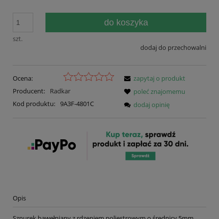
do koszyka
szt.
dodaj do przechowalni
Ocena:
zapytaj o produkt
Producent:
Radkar
poleć znajomemu
Kod produktu:
9A3F-4801C
dodaj opinię
Opis
Sznurek bawełniany z rdzeniem poliestrowym o średnicy 5mm.