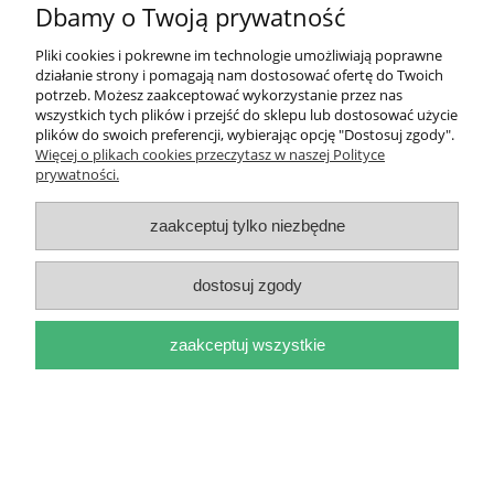
Dbamy o Twoją prywatność
Moje konto
Pliki cookies i pokrewne im technologie umożliwiają poprawne
działanie strony i pomagają nam dostosować ofertę do Twoich
Płatności i dostawa
potrzeb. Możesz zaakceptować wykorzystanie przez nas
wszystkich tych plików i przejść do sklepu lub dostosować użycie
plików do swoich preferencji, wybierając opcję "Dostosuj zgody".
Informacje
Więcej o plikach cookies przeczytasz w naszej Polityce
prywatności.
O nas
zaakceptuj tylko niezbędne
dostosuj zgody
pokaż pełną wersję strony
zaakceptuj wszystkie
Sklep internetowy Shoper.pl