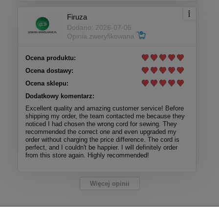
Firuza
Dodano: 2026-07-06
Opinia zweryfikowana
Ocena produktu:
Ocena dostawy:
Ocena sklepu:
Dodatkowy komentarz:
Excellent quality and amazing customer service! Before
shipping my order, the team contacted me because they
noticed I had chosen the wrong cord for sewing. They
recommended the correct one and even upgraded my
order without charging the price difference. The cord is
perfect, and I couldn't be happier. I will definitely order
from this store again. Highly recommended!
Więcej opinii
Pomoc