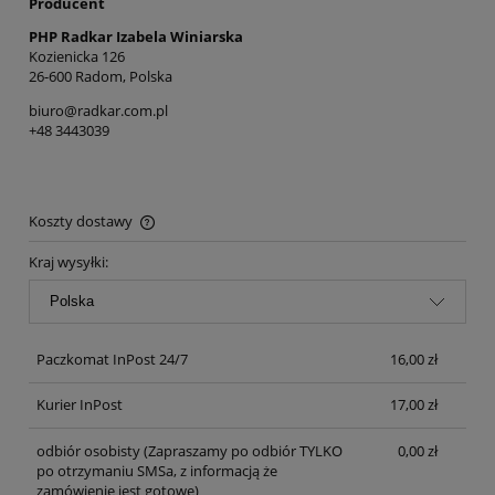
Producent
PHP Radkar Izabela Winiarska
Kozienicka 126
26-600 Radom, Polska
biuro@radkar.com.pl
+48 3443039
Koszty dostawy
Cena nie zawiera ewentualnych kosztów płatności
Kraj wysyłki:
Paczkomat InPost 24/7
16,00 zł
Kurier InPost
17,00 zł
odbiór osobisty
(Zapraszamy po odbiór TYLKO
0,00 zł
po otrzymaniu SMSa, z informacją że
zamówienie jest gotowe)