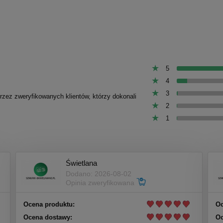
5
4
3
przez zweryfikowanych klientów, którzy dokonali
2
1
Świetlana
Dodano: 2026-08-02
Opinia zweryfikowana
Ocena produktu:
Oc
Ocena dostawy:
Oc