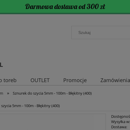
Darmowa dostawa od 300 zł
o toreb
OUTLET
Promocje
Zamówienia 
»
mm
Sznurek do szycia 5mm - 100m - Błękitny (400)
 szycia 5mm - 100m - Błękitny (400)
Dostępnoś
Wysyłka w
Dostawa: