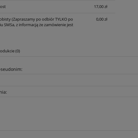
Post
17,00 zł
obisty
(Zapraszamy po odbiór TYLKO po
0,00 zł
u SMSa, z informacją że zamówienie jest
odukcie (0)
awełniany 5mm - Szary
Sznurek bawełniany 5mm - Sz
pseudonim:
- z rdzeniem - 100m
jasny (100) - z rdzeniem - 10
17,90 zł
17,90 zł
nia:
19,50 zł
19,50 zł
a regularna:
Cena regularna:
19,50 zł
19,50 zł
niższa cena:
Najniższa cena:
do koszyka
do koszyka