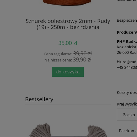
iestrowy
Sznurek poliestrowy 2mm - Rudy
Sznure
Bezpiecze
 nitka -
(19) - 250m - bez rdzenia
Popiela
Producen
PHP Radka
35,00 zł
Kozienicka
 zł
39,90 zł
26-600 Rad
Cena regularna:
Cen
 zł
39,90 zł
Najniższa cena:
Naj
biuro@rad
+48 34430
do koszyka
Koszty do
Bestsellery
Kraj wysyłk
Paczkomat