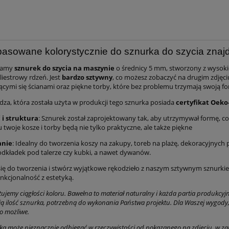
asowane kolorystycznie do sznurka do szycia znaj
iamy
sznurek do szycia na maszynie
o średnicy 5 mm
, stworzony z wysoki
liestrowy rdzeń. Jest
bardzo sztywny
, co możesz zobaczyć na drugim zdjęciu
ącymi się ścianami oraz piękne torby, które bez problemu trzymają swoją f
dza, która została użyta w produkcji tego sznurka posiada
certyfikat Oeko
 i struktura
: Sznurek został zaprojektowany tak, aby utrzymywał formę, co
 twoje kosze i torby będą nie tylko praktyczne, ale także piękne
anie
: Idealny do tworzenia koszy na zakupy, toreb na plażę, dekoracyjnych
odkładek pod talerze czy kubki, a nawet dywanów.
 się do tworzenia i stwórz wyjątkowe rękodzieło z naszym sztywnym sznurki
nkcjonalność z estetyką.
ujemy ciągłości koloru. Bawełna to materiał naturalny i każda partia produkcyj
 ilość sznurka, potrzebną do wykonania Państwa projektu. Dla Waszej wygody, r
to możliwe.
ka może nieznacznie odbiegać w rzeczywistości od pokazanego na zdjęciu, w z