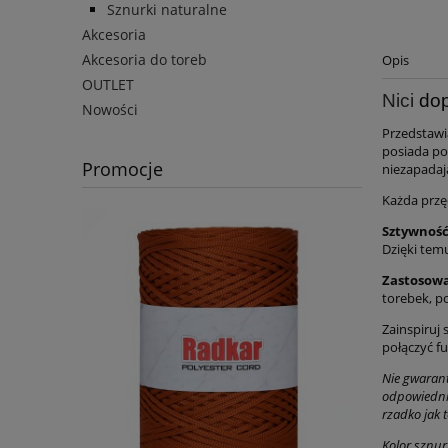
Sznurki naturalne
Akcesoria
Akcesoria do toreb
Opis
OUTLET
Nici
dop
Nowości
Przedstaw
posiada po
Promocje
niezapadaj
Każda przę
Sztywność
Dzięki temu
Zastosow
torebek, p
Zainspiruj
połączyć fu
Nie gwarant
odpowiednią
rzadko jak 
Kolor sznur