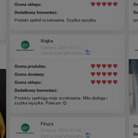
Ocena sklepu:
Oc
Dodatkowy komentarz:
Do
Produkt spełnił oczekiwania. Szybka wysyłka
pr
Majka
Dodano: 2026-07-26
Opinia zweryfikowana
Ocena produktu:
Ocena dostawy:
Ocena sklepu:
Dodatkowy komentarz:
Produkty spełniają moje oczekiwania. Miła obsługa i
szybka wysyłka. Polecam 😊
Firuza
Oc
Dodano: 2026-07-06
Oc
Opinia zweryfikowana