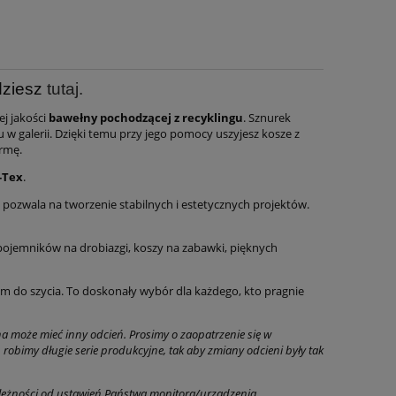
dziesz
tutaj.
ej jakości
bawełny pochodzącej z recyklingu
. Sznurek
 w galerii. Dzięki temu przy jego pomocy uszyjesz kosze z
ormę.
-Tex
.
 pozwala na tworzenie stabilnych i estetycznych projektów.
 pojemników na drobiazgi, koszy na zabawki, pięknych
em do szycia. To doskonały wybór dla każdego, kto pragnie
na może mieć inny odcień. Prosimy o zaopatrzenie się w
obimy długie serie produkcyjne, tak aby zmiany odcieni były tak
ależności od ustawień Państwa monitora/urządzenia.