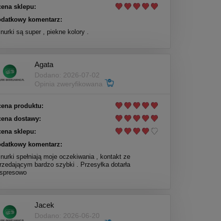
ena sklepu:
datkowy komentarz:
nurki są super , piekne kolory .
Agata
Dodano: 2026-07-02
Opinia zweryfikowana
ena produktu:
ena dostawy:
ena sklepu:
datkowy komentarz:
nurki spełniają moje oczekiwania , kontakt ze
rzedającym bardzo szybki . Przesyłka dotarła
spresowo
Jacek
Dodano: 2026-06-20