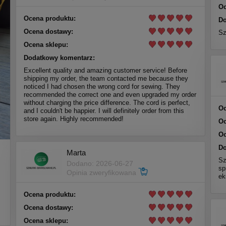
Oc
Ocena produktu:
Do
Ocena dostawy:
Sz
Ocena sklepu:
Dodatkowy komentarz:
Excellent quality and amazing customer service! Before
shipping my order, the team contacted me because they
noticed I had chosen the wrong cord for sewing. They
recommended the correct one and even upgraded my order
without charging the price difference. The cord is perfect,
Oc
and I couldn't be happier. I will definitely order from this
store again. Highly recommended!
Oc
Oc
Do
Marta
Sz
Dodano: 2026-06-27
sp
Opinia zweryfikowana
ek
Ocena produktu:
Ocena dostawy:
Ocena sklepu: