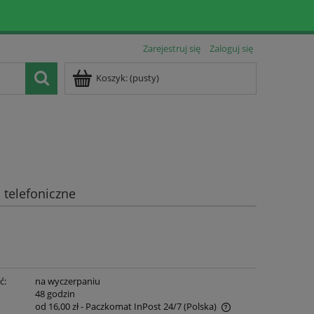
Zarejestruj się
Zaloguj się
Koszyk:
(pusty)
telefoniczne
ć:
na wyczerpaniu
:
48 godzin
od 16,00 zł
- Paczkomat InPost 24/7
(Polska)