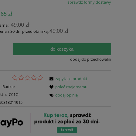
sprawdź formy dostawy
Cena nie zawiera ewentualnych kosztów
,65 zł
płatności
49,00 zł
arna:
49,00 zł
cena z 30 dni przed obniżką:
do koszyka
.
dodaj do przechowalni
zapytaj o produkt
:
Radkar
poleć znajomemu
ktu:
C01C-
dodaj opinię
50313211915