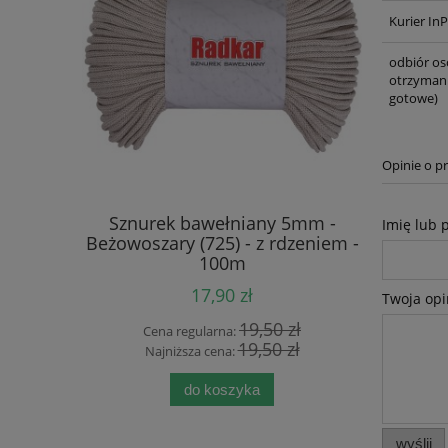
Kurier In
odbiór os
otrzymani
gotowe)
Opinie o pr
mm - Ecru
Sznurek bawełniany 5mm -
Sznurek b
Imię lub 
- 100m
Beżowoszary (725) - z rdzeniem -
(125) 
100m
17,90 zł
Twoja opi
 zł
19,50 zł
Cena regularna:
Cen
 zł
19,50 zł
Najniższa cena:
Naj
do koszyka
wyślij