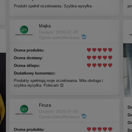
Produkt spełnił oczekiwania. Szybka wysyłka
pr
Majka
Dodano: 2026-07-26
Opinia zweryfikowana
Ocena produktu:
Ocena dostawy:
Ocena sklepu:
Dodatkowy komentarz:
Produkty spełniają moje oczekiwania. Miła obsługa i
szybka wysyłka. Polecam 😊
Firuza
Oc
Dodano: 2026-07-06
Oc
Opinia zweryfikowana
Oc
Ocena produktu:
Do