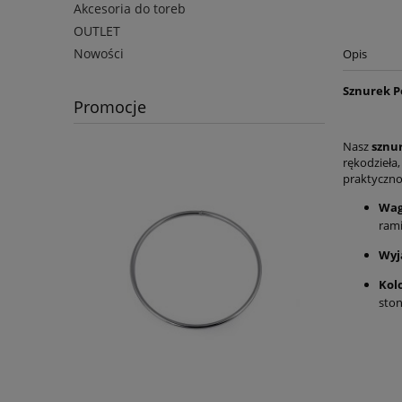
Akcesoria do toreb
OUTLET
Nowości
Opis
Sznurek P
Promocje
Nasz
sznu
rękodzieła
praktyczno
Wag
rami
Wyj
Kol
sto