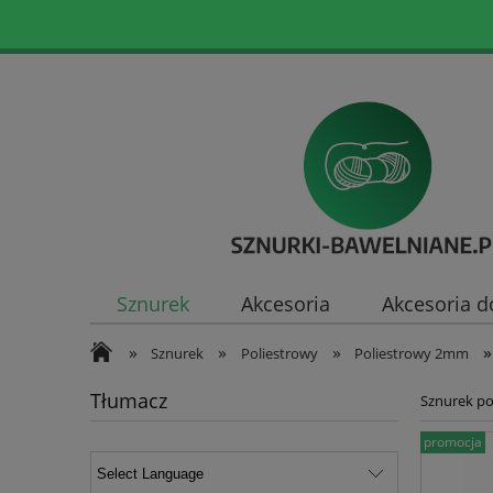
Sznurek
Akcesoria
Akcesoria d
»
»
»
»
Sznurek
Poliestrowy
Poliestrowy 2mm
Tłumacz
Sznurek po
promocja