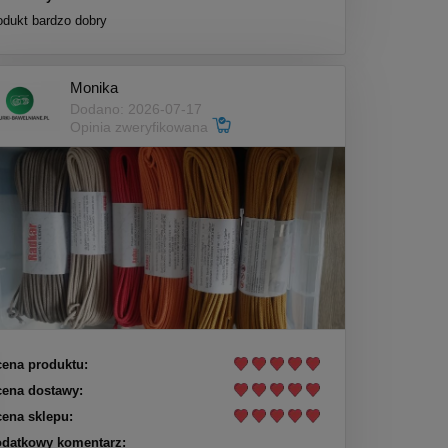
odukt bardzo dobry
Monika
Dodano: 2026-07-17
Opinia zweryfikowana
ena produktu:
ena dostawy:
ena sklepu:
datkowy komentarz: