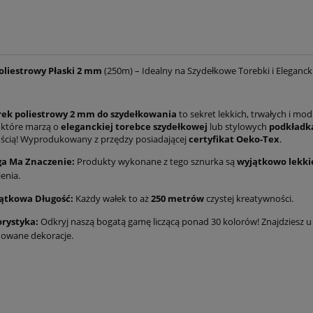
oliestrowy Płaski 2 mm
(250m) – Idealny na Szydełkowe Torebki i Eleganck
rek poliestrowy 2 mm do szydełkowania
to sekret lekkich, trwałych i mo
, które marzą o
eleganckiej torebce szydełkowej
lub stylowych
podkładka
ścią! Wyprodukowany z przędzy posiadającej
certyfikat Oeko-Tex
.
a Ma Znaczenie:
Produkty wykonane z tego sznurka są
wyjątkowo lekki
enia.
ątkowa Długość:
Każdy wałek to aż
250 metrów
czystej kreatywności.
orystyka:
Odkryj naszą bogatą gamę liczącą ponad 30 kolorów! Znajdziesz u 
nowane dekoracje.