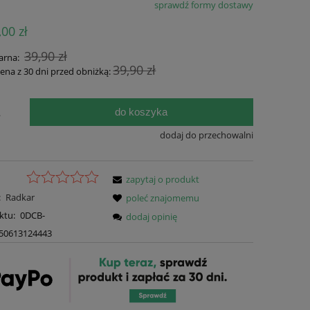
sprawdź formy dostawy
Cena nie zawiera ewentualnych kosztów
,00 zł
płatności
39,90 zł
arna:
39,90 zł
cena z 30 dni przed obniżką:
do koszyka
.
dodaj do przechowalni
zapytaj o produkt
:
Radkar
poleć znajomemu
ktu:
0DCB-
dodaj opinię
50613124443