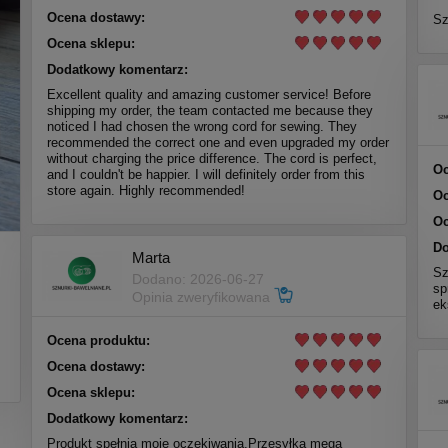
Ocena dostawy:
Sz
Ocena sklepu:
Dodatkowy komentarz:
Excellent quality and amazing customer service! Before
shipping my order, the team contacted me because they
noticed I had chosen the wrong cord for sewing. They
recommended the correct one and even upgraded my order
without charging the price difference. The cord is perfect,
Oc
and I couldn't be happier. I will definitely order from this
store again. Highly recommended!
Oc
Oc
Do
Marta
Sz
Dodano: 2026-06-27
sp
Opinia zweryfikowana
ek
Ocena produktu:
Ocena dostawy:
Ocena sklepu:
Dodatkowy komentarz:
Produkt spełnia moje oczekiwania.Przesyłka mega