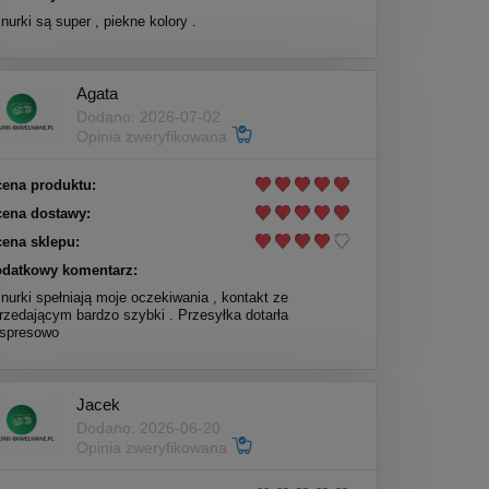
nurki są super , piekne kolory .
Agata
Dodano: 2026-07-02
Opinia zweryfikowana
ena produktu:
ena dostawy:
ena sklepu:
datkowy komentarz:
nurki spełniają moje oczekiwania , kontakt ze
rzedającym bardzo szybki . Przesyłka dotarła
spresowo
Jacek
Dodano: 2026-06-20
Opinia zweryfikowana