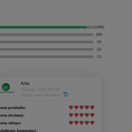
(1098)
(59)
(4)
(2)
(1)
Ania
Dodano: 2026-07-30
Opinia zweryfikowana
ena produktu:
ena dostawy:
ena sklepu:
datkowy komentarz: