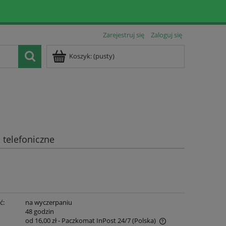
Zarejestruj się
Zaloguj się
Koszyk:
(pusty)
telefoniczne
ć:
na wyczerpaniu
:
48 godzin
od 16,00 zł
- Paczkomat InPost 24/7
(Polska)