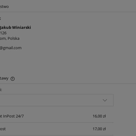
awełniany 5mm - Szary
Sznurek poliestrowy 3mm - Sz
ństwo
- z rdzeniem - 100m
(11) - 100m - bez rdzenia
t
17,90 zł
15,00 zł
 Jakub Winiarski
 126
19,50 zł
16,90 zł
a regularna:
Cena regularna:
om, Polska
19,50 zł
16,90 zł
niższa cena:
Najniższa cena:
o@gmail.com
do koszyka
powiadom o dostępności
stawy
i:
Cena nie zawiera ewentualnych kosztów
płatności
 InPost 24/7
16,00 zł
Post
17,00 zł