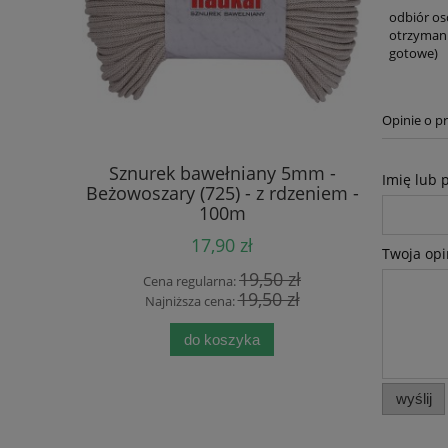
odbiór os
otrzymani
gotowe)
Opinie o pr
mm - Ecru
Sznurek bawełniany 5mm -
Sznurek b
Imię lub 
- 100m
Beżowoszary (725) - z rdzeniem -
(125) 
100m
17,90 zł
Twoja opi
 zł
19,50 zł
Cena regularna:
Cen
 zł
19,50 zł
Najniższa cena:
Naj
do koszyka
wyślij