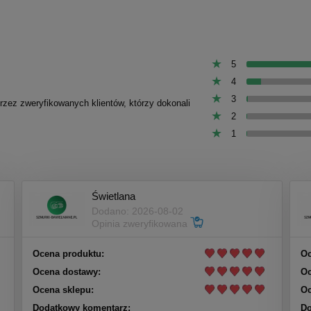
5
4
3
przez zweryfikowanych klientów, którzy dokonali
2
1
Świetlana
Dodano: 2026-08-02
Opinia zweryfikowana
Ocena produktu:
Oc
Ocena dostawy:
Oc
Ocena sklepu:
Oc
Dodatkowy komentarz:
Do