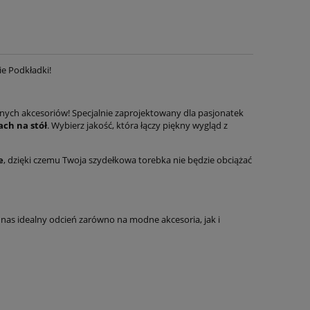
ie Podkładki!
dnych akcesoriów! Specjalnie zaprojektowany dla pasjonatek
ch na stół
. Wybierz jakość, która łączy piękny wygląd z
e
, dzięki czemu Twoja szydełkowa torebka nie będzie obciążać
nas idealny odcień zarówno na modne akcesoria, jak i