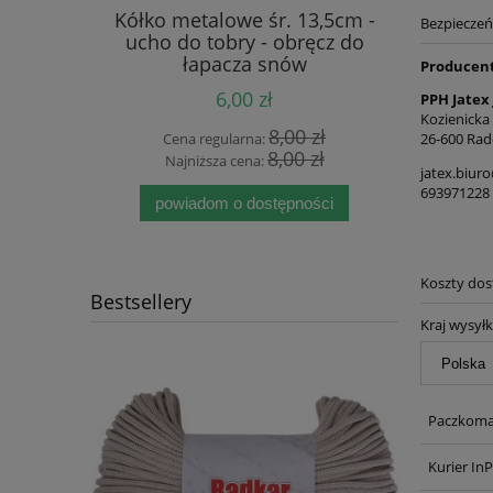
iestrowy
Kółko metalowe śr. 13,5cm -
Sznurek b
Bezpiecze
] - 100m
ucho do tobry - obręcz do
(125) 
łapacza snów
Producen
6,00 zł
PPH Jatex
Kozienicka
 zł
8,00 zł
Cena regularna:
Cen
26-600 Rad
 zł
8,00 zł
Najniższa cena:
Naj
jatex.biur
693971228
powiadom o dostępności
Koszty do
Bestsellery
Kraj wysyłk
Paczkomat
Kurier In