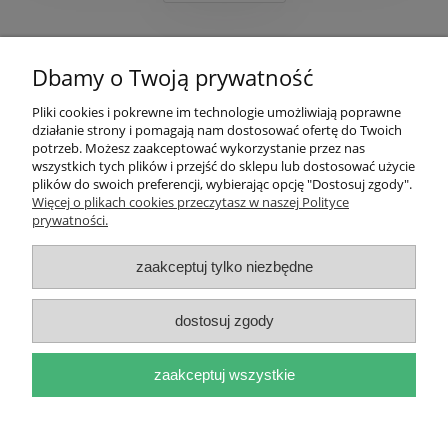
Pomoc
Dbamy o Twoją prywatność
Moje konto
Pliki cookies i pokrewne im technologie umożliwiają poprawne
działanie strony i pomagają nam dostosować ofertę do Twoich
Płatności i dostawa
potrzeb. Możesz zaakceptować wykorzystanie przez nas
wszystkich tych plików i przejść do sklepu lub dostosować użycie
plików do swoich preferencji, wybierając opcję "Dostosuj zgody".
Informacje
Więcej o plikach cookies przeczytasz w naszej Polityce
prywatności.
O nas
zaakceptuj tylko niezbędne
dostosuj zgody
pokaż pełną wersję strony
zaakceptuj wszystkie
Sklep internetowy Shoper.pl