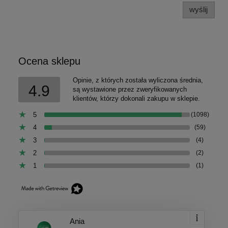
wyślij
Ocena sklepu
Opinie, z których została wyliczona średnia,
4.9
są wystawione przez zweryfikowanych
klientów, którzy dokonali zakupu w sklepie.
5
(1098)
4
(59)
3
(4)
2
(2)
1
(1)
Ania