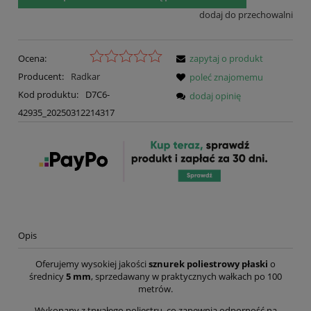
dodaj do przechowalni
Ocena:
zapytaj o produkt
Producent:
Radkar
poleć znajomemu
Kod produktu:
D7C6-
dodaj opinię
42935_20250312214317
Opis
Oferujemy wysokiej jakości
sznurek poliestrowy płaski
o
średnicy
5 mm
, sprzedawany w praktycznych wałkach po 100
metrów.
Wykonany z trwałego poliestru, co zapewnia odporność na