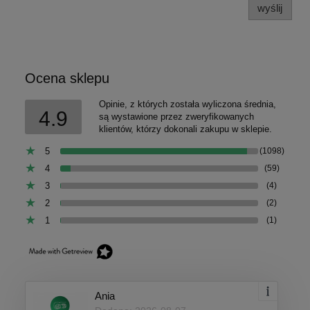
wyślij
Ocena sklepu
Opinie, z których została wyliczona średnia,
4.9
są wystawione przez zweryfikowanych
klientów, którzy dokonali zakupu w sklepie.
5
(1098)
4
(59)
3
(4)
2
(2)
1
(1)
Ania