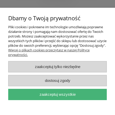
Pomoc
Dbamy o Twoją prywatność
Moje konto
Pliki cookies i pokrewne im technologie umożliwiają poprawne
działanie strony i pomagają nam dostosować ofertę do Twoich
Płatności i dostawa
potrzeb. Możesz zaakceptować wykorzystanie przez nas
wszystkich tych plików i przejść do sklepu lub dostosować użycie
plików do swoich preferencji, wybierając opcję "Dostosuj zgody".
Informacje
Więcej o plikach cookies przeczytasz w naszej Polityce
prywatności.
O nas
zaakceptuj tylko niezbędne
dostosuj zgody
pokaż pełną wersję strony
zaakceptuj wszystkie
Sklep internetowy Shoper.pl