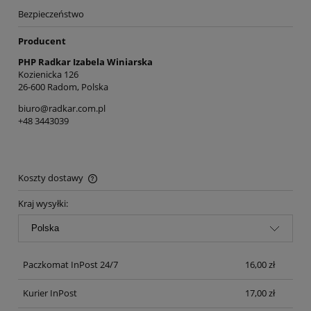
Bezpieczeństwo
Producent
PHP Radkar Izabela Winiarska
Kozienicka 126
26-600 Radom, Polska
biuro@radkar.com.pl
+48 3443039
Koszty dostawy
Cena nie zawiera ewentualnych kosztów płatności
Kraj wysyłki:
Paczkomat InPost 24/7
16,00 zł
Kurier InPost
17,00 zł