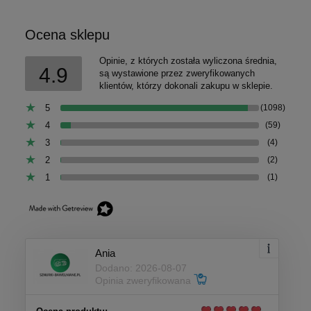
Ocena sklepu
Opinie, z których została wyliczona średnia,
4.9
są wystawione przez zweryfikowanych
klientów, którzy dokonali zakupu w sklepie.
5
(1098)
4
(59)
3
(4)
2
(2)
1
(1)
Ania
Dodano: 2026-08-07
Opinia zweryfikowana