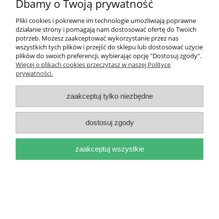
Dbamy o Twoją prywatność
Moje konto
Pliki cookies i pokrewne im technologie umożliwiają poprawne
działanie strony i pomagają nam dostosować ofertę do Twoich
Płatności i dostawa
potrzeb. Możesz zaakceptować wykorzystanie przez nas
wszystkich tych plików i przejść do sklepu lub dostosować użycie
plików do swoich preferencji, wybierając opcję "Dostosuj zgody".
Informacje
Więcej o plikach cookies przeczytasz w naszej Polityce
prywatności.
O nas
zaakceptuj tylko niezbędne
dostosuj zgody
pokaż pełną wersję strony
zaakceptuj wszystkie
Sklep internetowy Shoper.pl