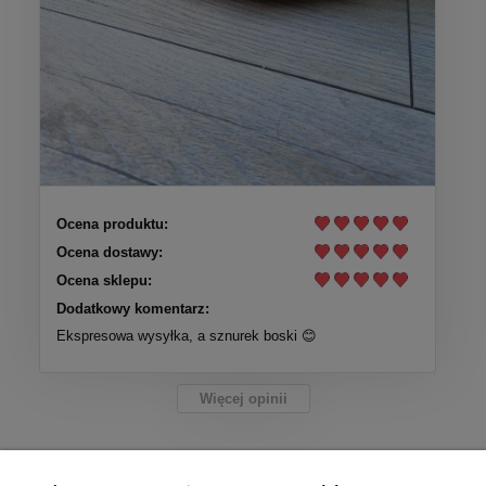
Ocena produktu:
Ocena dostawy:
Ocena sklepu:
Dodatkowy komentarz:
Ekspresowa wysyłka, a sznurek boski 😊
Więcej opinii
Pomoc