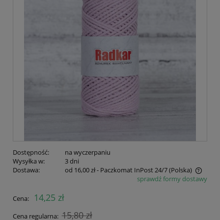
Dostępność:
na wyczerpaniu
Wysyłka w:
3 dni
Dostawa:
od 16,00 zł
- Paczkomat InPost 24/7
(Polska)
sprawdź formy dostawy
Cena nie zawiera ewentualnych kosztów płatności
14,25 zł
Cena:
15,80 zł
Cena regularna: