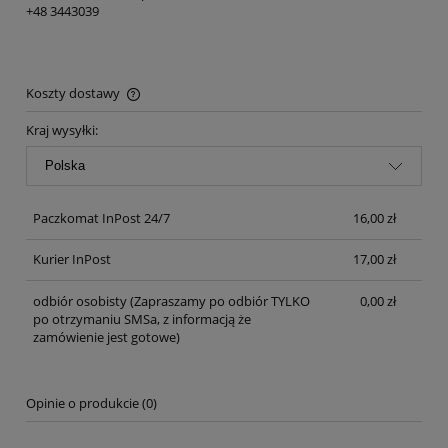
+48 3443039
Koszty dostawy
Cena nie zawiera ewentualnych kosztów płatności
Kraj wysyłki:
Paczkomat InPost 24/7
16,00 zł
Kurier InPost
17,00 zł
odbiór osobisty
(Zapraszamy po odbiór TYLKO
0,00 zł
po otrzymaniu SMSa, z informacją że
zamówienie jest gotowe)
Opinie o produkcie (0)