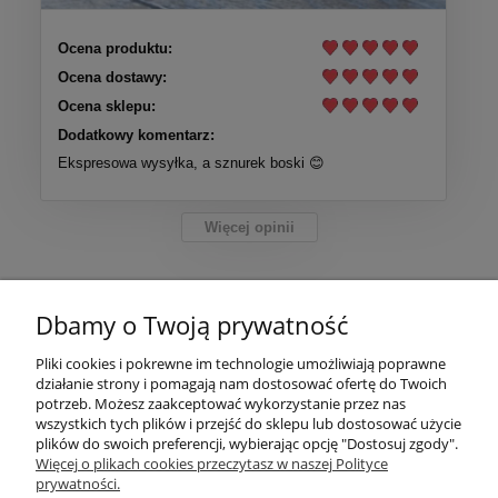
Ocena produktu:
Ocena dostawy:
Ocena sklepu:
Dodatkowy komentarz:
Ekspresowa wysyłka, a sznurek boski 😊
Więcej opinii
Pomoc
Dbamy o Twoją prywatność
Moje konto
Pliki cookies i pokrewne im technologie umożliwiają poprawne
działanie strony i pomagają nam dostosować ofertę do Twoich
Płatności i dostawa
potrzeb. Możesz zaakceptować wykorzystanie przez nas
wszystkich tych plików i przejść do sklepu lub dostosować użycie
plików do swoich preferencji, wybierając opcję "Dostosuj zgody".
Informacje
Więcej o plikach cookies przeczytasz w naszej Polityce
prywatności.