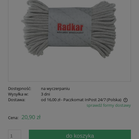
Dostępność:
na wyczerpaniu
Wysyłka w:
3 dni
Dostawa:
od 16,00 zł
- Paczkomat InPost 24/7
(Polska)
sprawdź formy dostawy
Cena nie zawiera ewentualnych kosztów płatności
20,90 zł
Cena:
do koszyka