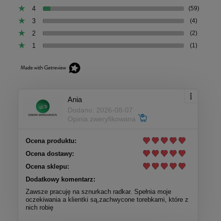
4
(59)
3
(4)
2
(2)
1
(1)
Ania
Dodano: 2026-08-07
Opinia zweryfikowana
Ocena produktu:
Ocena dostawy:
Ocena sklepu:
Dodatkowy komentarz:
Zawsze pracuję na sznurkach radkar. Spełnia moje
oczekiwania a klientki są,zachwycone torebkami, które z
nich robię