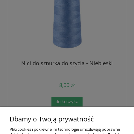
Nici do sznurka do szycia - Niebieski
8,00 zł
do koszyka
Dbamy o Twoją prywatność
«
1
2
3
4
5
...
8
»
Pliki cookies i pokrewne im technologie umożliwiają poprawne