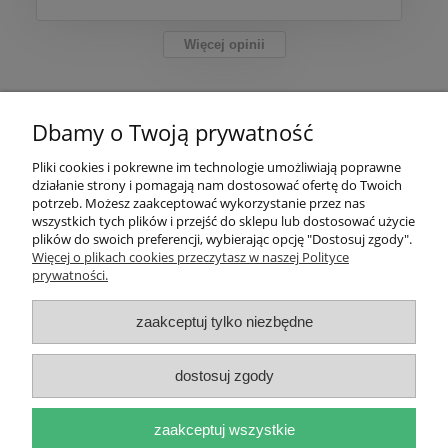
Więcej opinii
Pomoc
Dbamy o Twoją prywatność
Moje konto
Pliki cookies i pokrewne im technologie umożliwiają poprawne
działanie strony i pomagają nam dostosować ofertę do Twoich
Płatności i dostawa
potrzeb. Możesz zaakceptować wykorzystanie przez nas
wszystkich tych plików i przejść do sklepu lub dostosować użycie
plików do swoich preferencji, wybierając opcję "Dostosuj zgody".
Informacje
Więcej o plikach cookies przeczytasz w naszej Polityce
prywatności.
O nas
zaakceptuj tylko niezbędne
dostosuj zgody
pokaż pełną wersję strony
zaakceptuj wszystkie
Sklep internetowy Shoper.pl