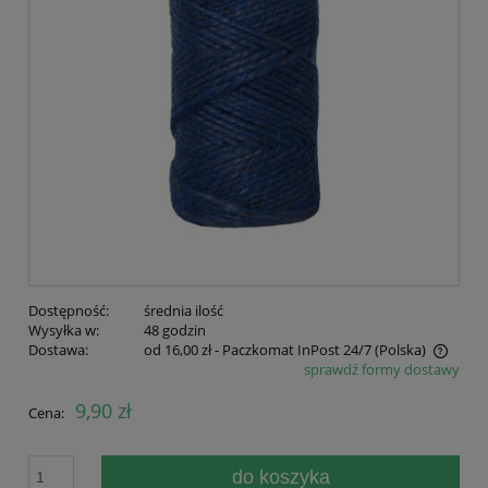
Dostępność:
średnia ilość
Wysyłka w:
48 godzin
Dostawa:
od 16,00 zł
- Paczkomat InPost 24/7
(Polska)
sprawdź formy dostawy
Cena nie zawiera ewentualnych kosztów płatności
9,90 zł
Cena:
do koszyka