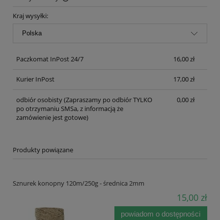
Cena nie zawiera ewentualnych kosztów płatności
Kraj wysyłki:
Paczkomat InPost 24/7
16,00 zł
Kurier InPost
17,00 zł
odbiór osobisty
(Zapraszamy po odbiór TYLKO
0,00 zł
po otrzymaniu SMSa, z informacją że
zamówienie jest gotowe)
Produkty powiązane
Sznurek konopny 120m/250g - średnica 2mm
15,00 zł
powiadom o dostępności