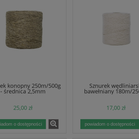
rek konopny 250m/500g
Sznurek wędliniars
- średnica 2,5mm
bawełniany 180m/25
średnica 1,6mm
25,00 zł
17,00 zł
awełniany 5mm - Szary
Sznurek bawełniany 5mm - Sz
iadom o dostępności
powiadom o dostępności
- z rdzeniem - 100m
jasny (100) - z rdzeniem - 10