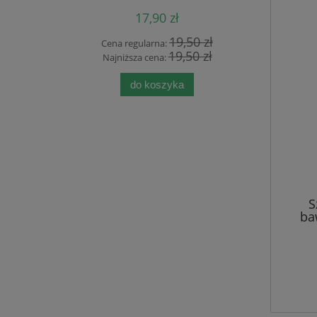
17,90 zł
 zł
19,50 zł
Cena regularna:
Cen
 zł
19,50 zł
Najniższa cena:
Naj
ości
do koszyka
S
ba