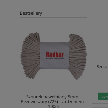
Bestsellery
Sznu
mm - Ecru
Sznurek bawełniany 5mm -
Sznurek b
pow
- 100m
Beżowoszary (725) - z rdzeniem -
(125) 
100m