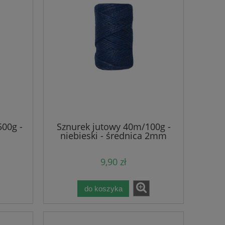
00g -
Sznurek jutowy 40m/100g -
niebieski - średnica 2mm
9,90 zł
do koszyka