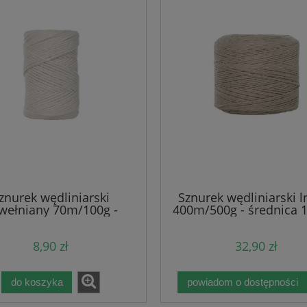
17,90 zł
17,90 zł
19,50 zł
19,50 zł
a regularna:
Cena regularna:
19,50 zł
19,50 zł
niższa cena:
Najniższa cena:
do koszyka
do koszyka
znurek wędliniarski
Sznurek wędliniarski l
wełniany 70m/100g -
400m/500g - średnica
średnica 1,6mm
8,90 zł
32,90 zł
do koszyka
powiadom o dostępności