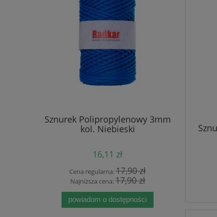
 5mm -
Sznurek Polipropylenowy 3mm
Sznure
Sznu
awełniany
kol. Niebieski
Niebie
16,11 zł
 zł
17,90 zł
Cena regularna:
Cen
 zł
17,90 zł
Najniższa cena:
Naj
powiadom o dostępności
pow