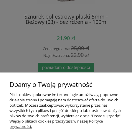
Sznurek poliestrowy płaski 5mm -
Beżowy (03) - bez rdzenia - 100m
21,90 zł
25,00 zł
Cena regularna:
22,90 zł
Najniższa cena:
powiadom o dostępności
Dbamy o Twoją prywatność
«
1
2
3
4
5
»
Pliki cookies i pokrewne im technologie umożliwiają poprawne
działanie strony i pomagają nam dostosować ofertę do Twoich
Pomoc
potrzeb. Możesz zaakceptować wykorzystanie przez nas
wszystkich tych plików i przejść do sklepu lub dostosować użycie
plików do swoich preferencji, wybierając opcję "Dostosuj zgody".
Moje konto
Więcej o plikach cookies przeczytasz w naszej Polityce
prywatności.